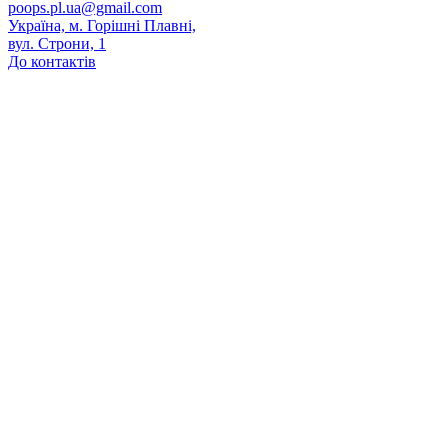
poops.pl.ua@gmail.com
Україна, м. Горішні Плавні,
вул. Строни, 1
До контактів