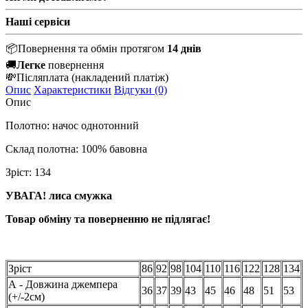
Наші сервіси
📦
Повернення та обмін протягом
14 днів
🚚
Легке
повернення
💸
Післяплата
(накладений платіж)
Опис
Характеристики
Відгуки (0)
Опис
Полотно: начос однотонний
Склад полотна: 100% бавовна
Зріст: 134
УВАГА! лиса смужка
Товар обміну та поверненню не підлягає!
Зріст
86
92
98
104
110
116
122
128
134
А - Довжина джемпера
36
37
39
43
45
46
48
51
53
(+/-2см)