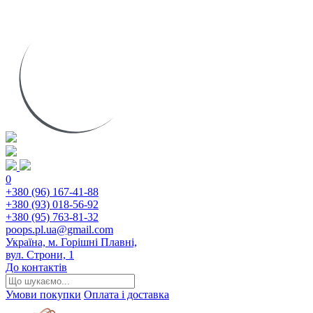
0
+380 (96) 167-41-88
+380 (93) 018-56-92
+380 (95) 763-81-32
poops.pl.ua@gmail.com
Україна, м. Горішні Плавні,
вул. Строни, 1
До контактів
Умови покупки
Оплата і доставка