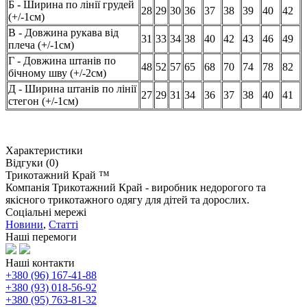
Б - Ширина по лінії грудей
28
29
30
36
37
38
39
40
42
(+/-1см)
В - Довжина рукава від
31
33
34
38
40
42
43
46
49
плеча (+/-1см)
Г - Довжина штанів по
48
52
57
65
68
70
74
78
82
бічному шву (+/-2см)
Д - Ширина штанів по лінії
27
29
31
34
36
37
38
40
41
стегон (+/-1см)
Характеристики
Відгуки (0)
Трикотажний Край ™
Компанія Трикотажний Край - виробник недорогого та
якісного трикотажного одягу для дітей та дорослих.
Соціальні мережі
Новини
,
Статті
Наші перемоги
Наші контакти
+380 (96) 167-41-88
+380 (93) 018-56-92
+380 (95) 763-81-32