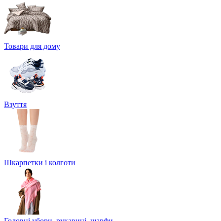
Товари для дому
Взуття
Шкарпетки і колготи
Головні убори, рукавиці, шарфи