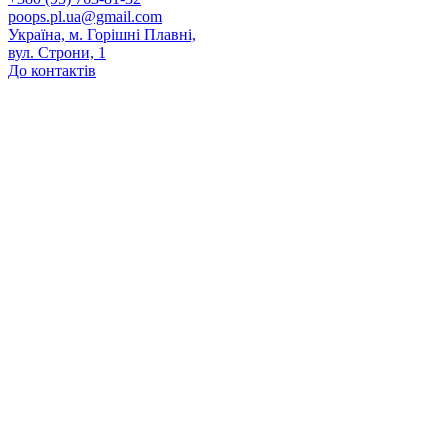
poops.pl.ua@gmail.com
Україна, м. Горішні Плавні,
вул. Строни, 1
До контактів