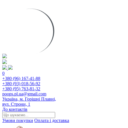
0
+380 (96) 167-41-88
+380 (93) 018-56-92
+380 (95) 763-81-32
poops.pl.ua@gmail.com
Україна, м. Горішні Плавні,
вул. Строни, 1
До контактів
Умови покупки
Оплата і доставка