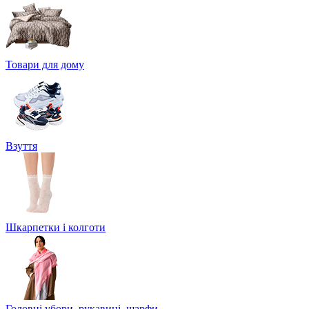
Товари для дому
Взуття
Шкарпетки і колготи
Головні убори, рукавиці, шарфи