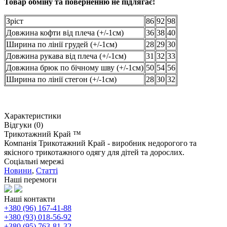
Товар обміну та поверненню не підлягає!
Зріст
86
92
98
Довжина кофти від плеча (+/-1см)
36
38
40
Ширина по лінії грудей (+/-1см)
28
29
30
Довжина рукава від плеча (+/-1см)
31
32
33
Довжина брюк по бічному шву (+/-1см)
50
54
56
Ширина по лінії стегон (+/-1см)
28
30
32
Характеристики
Відгуки (0)
Трикотажний Край ™
Компанія Трикотажний Край - виробник недорогого та
якісного трикотажного одягу для дітей та дорослих.
Соціальні мережі
Новини
,
Статті
Наші перемоги
Наші контакти
+380 (96) 167-41-88
+380 (93) 018-56-92
+380 (95) 763-81-32