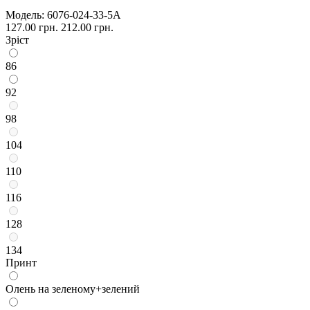
Модель:
6076-024-33-5А
127.00 грн.
212.00 грн.
Зріст
86
92
98
104
110
116
128
134
Принт
Олень на зеленому+зелений