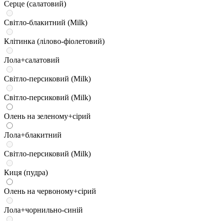
Серце (салатовий)
Світло-блакитний (Milk)
Клітинка (лілово-фіолетовий)
Лола+салатовий
Світло-персиковий (Milk)
Світло-персиковий (Milk)
Олень на зеленому+сірий
Лола+блакитний
Світло-персиковий (Milk)
Киця (пудра)
Олень на червоному+сірий
Лола+чорнильно-синій