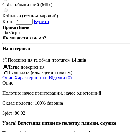
Світло-блакитний (Milk)
Клітинка (темно-пудровий)
К-сть:
Купити
ПриватБанк
від
35
грн.
Як ми доставляємо?
Наші сервіси
📦
Повернення та обмін протягом
14 днів
🚚
Легке
повернення
💸
Післяплата
(накладений платіж)
Опис
Характеристики
Відгуки (0)
Опис
Полотно: начос принтований, начос однотонний
Склад полотна: 100% бавовна
Зріст: 86,92
Увага! Вплетення нитки по полотну, плямки, смужка