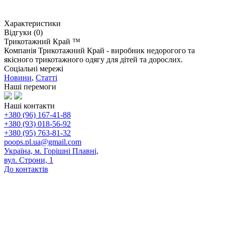
Характеристики
Відгуки (0)
Трикотажний Край ™
Компанія Трикотажний Край - виробник недорогого та
якісного трикотажного одягу для дітей та дорослих.
Соціальні мережі
Новини
,
Статті
Наші перемоги
Наші контакти
+380 (96) 167-41-88
+380 (93) 018-56-92
+380 (95) 763-81-32
poops.pl.ua@gmail.com
Україна, м. Горішні Плавні,
вул. Строни, 1
До контактів