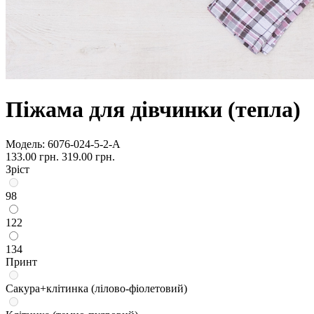
Піжама для дівчинки (тепла)
Модель:
6076-024-5-2-А
133.00 грн.
319.00 грн.
Зріст
98
122
134
Принт
Сакура+клітинка (лілово-фіолетовий)