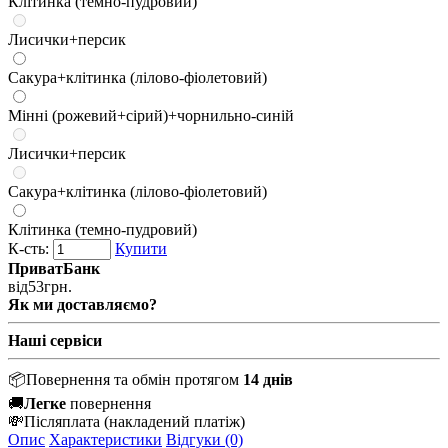
Клітинка (темно-пудровий)
Лисички+персик
Сакура+клітинка (лілово-фіолетовий)
Мінні (рожевий+сірий)+чорнильно-синій
Лисички+персик
Сакура+клітинка (лілово-фіолетовий)
Клітинка (темно-пудровий)
К-сть:
Купити
ПриватБанк
від
53
грн.
Як ми доставляємо?
Наші сервіси
📦
Повернення та обмін протягом
14 днів
🚚
Легке
повернення
💸
Післяплата
(накладений платіж)
Опис
Характеристики
Відгуки (0)