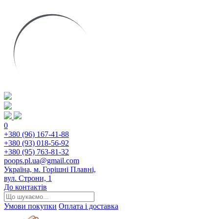
0
+380 (96) 167-41-88
+380 (93) 018-56-92
+380 (95) 763-81-32
poops.pl.ua@gmail.com
Україна, м. Горішні Плавні,
вул. Строни, 1
До контактів
Умови покупки
Оплата і доставка