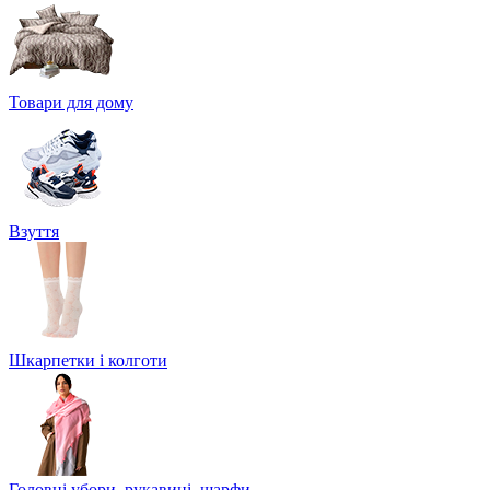
Товари для дому
Взуття
Шкарпетки і колготи
Головні убори, рукавиці, шарфи