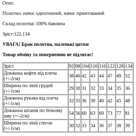
Опис
Полотно: начос однотонний, начос принтований
Склад полотна: 100% бавовна
Зріст:122,134
УВАГА! Брак полотна, маленькі цятки
Товар обміну та поверненню не підлягає!
Зріст
92
98
104
110
116
122
128
134
Довжина кофти від плеча
38
40
42
43
44
47
49
52
(+/-2см)
Ширина по лінії грудей
29
30
31
32
33
34
35
36
(+/-1см)
Довжина рукава від плеча
32
35
36
39
40
42
45
48
(+/-1см)
Довжина штанів по бічному
54
56
60
63
69
73
77
81
шву (+/-2см)
Ширина по лінії стегон
30
32
33
34
36
37
38
39
(+/-1см)