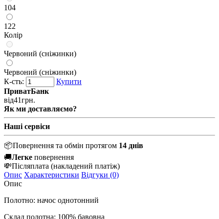
104
122
Колір
Червоний (сніжинки)
Червоний (сніжинки)
К-сть:
Купити
ПриватБанк
від
41
грн.
Як ми доставляємо?
Наші сервіси
📦
Повернення та обмін протягом
14 днів
🚚
Легке
повернення
💸
Післяплата
(накладений платіж)
Опис
Характеристики
Відгуки (0)
Опис
Полотно: начос однотонний
Склад полотна: 100% бавовна