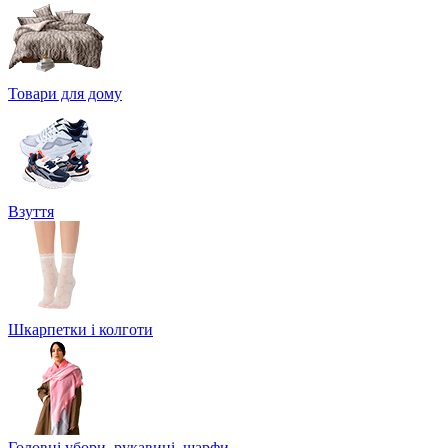
Товари для дому
Взуття
Шкарпетки і колготи
Головні убори, рукавиці, шарфи