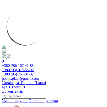
0
+380 (96) 167-41-88
+380 (93) 018-56-92
+380 (95) 763-81-32
poops.pl.ua@gmail.com
Україна, м. Горішні Плавні,
вул. Строни, 1
До контактів
Умови покупки
Оплата і доставка