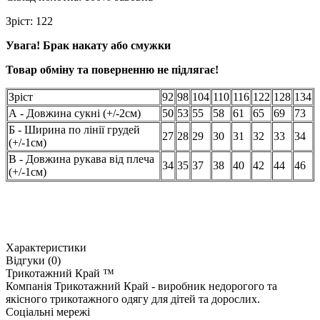
Зріст: 122
Увага! Брак накату або смужки
Товар обміну та поверненню не підлягає!
Зріст
92
98
104
110
116
122
128
134
А - Довжина сукні (+/-2см)
50
53
55
58
61
65
69
73
Б - Ширина по лінії грудей
27
28
29
30
31
32
33
34
(+/-1см)
В - Довжина рукава від плеча
34
35
37
38
40
42
44
46
(+/-1см)
Характеристики
Відгуки (0)
Трикотажний Край ™
Компанія Трикотажний Край - виробник недорогого та
якісного трикотажного одягу для дітей та дорослих.
Соціальні мережі