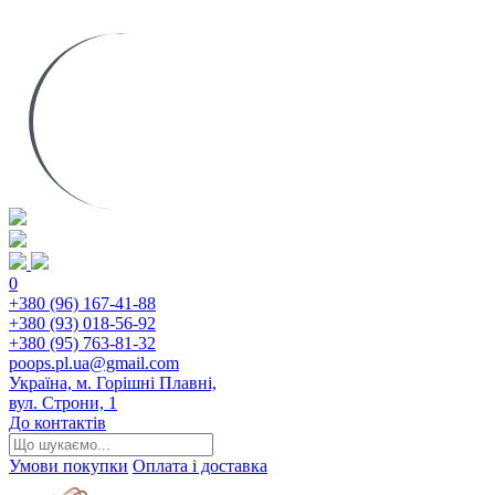
0
+380 (96) 167-41-88
+380 (93) 018-56-92
+380 (95) 763-81-32
poops.pl.ua@gmail.com
Україна, м. Горішні Плавні,
вул. Строни, 1
До контактів
Умови покупки
Оплата і доставка