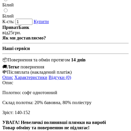
Білий
Білий
К-сть:
Купити
ПриватБанк
від
25
грн.
Як ми доставляємо?
Наші сервіси
📦
Повернення та обмін протягом
14 днів
🚚
Легке
повернення
💸
Післяплата
(накладений платіж)
Опис
Характеристики
Відгуки (0)
Опис
Полотно: софт однотонний
Склад полотна: 20% бавовна, 80% поліестру
Зріст: 140-152
УВАГА! Невеличкі полинявші плямки на виробі
Товар обміну та поверненню не підлягає!