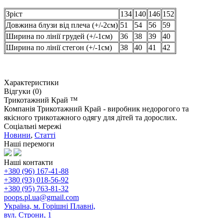
Зріст
134
140
146
152
Довжина блузи від плеча (+/-2см)
51
54
56
59
Ширина по лінії грудей (+/-1см)
36
38
39
40
Ширина по лінії стегон (+/-1см)
38
40
41
42
Характеристики
Відгуки (0)
Трикотажний Край ™
Компанія Трикотажний Край - виробник недорогого та
якісного трикотажного одягу для дітей та дорослих.
Соціальні мережі
Новини
,
Статті
Наші перемоги
Наші контакти
+380 (96) 167-41-88
+380 (93) 018-56-92
+380 (95) 763-81-32
poops.pl.ua@gmail.com
Україна, м. Горішні Плавні,
вул. Строни, 1