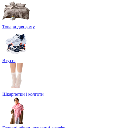
Товари для дому
Взуття
Шкарпетки і колготи
Головні убори, рукавиці, шарфи