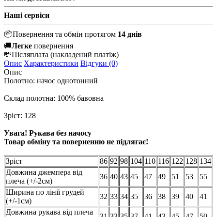
Наші сервіси
📦
Повернення та обмін протягом
14 днів
🚚
Легке
повернення
💸
Післяплата
(накладений платіж)
Опис
Характеристики
Відгуки (0)
Опис
Полотно: начос однотонний
Склад полотна: 100% бавовна
Зріст: 128
Увага! Рукава без начосу
Товар обміну та поверненню не підлягає!
Зріст
86
92
98
104
110
116
122
128
134
Довжина джемпера від
36
40
43
45
47
49
51
53
55
плеча (+/-2см)
Ширина по лінії грудей
32
33
34
35
36
38
39
40
41
(+/-1см)
Довжина рукава від плеча
31
33
35
37
41
43
45
47
50