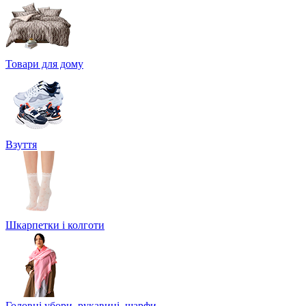
Товари для дому
Взуття
Шкарпетки і колготи
Головні убори, рукавиці, шарфи