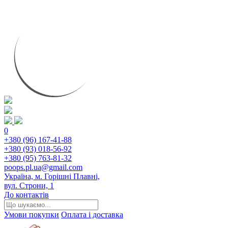
0
+380 (96) 167-41-88
+380 (93) 018-56-92
+380 (95) 763-81-32
poops.pl.ua@gmail.com
Україна, м. Горішні Плавні,
вул. Строни, 1
До контактів
Умови покупки
Оплата і доставка