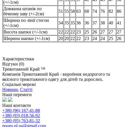
(+/-1см)
Довжина штанів по
51
55
58
63
68
74
76
82
86
бічному шву (+/-2см)
Ширина по лінії стегон
34
35
35
36
36
37
38
40
41
(+/-1см)
Висота шапки (+/-1см)
22
22
22
23
25
26
27
27
27
Ширина шапки (+/-1см)
20
20
22
22
23
24
24
25
26
Характеристики
Відгуки (0)
Трикотажний Край ™
Компанія Трикотажний Край - виробник недорогого та
якісного трикотажного одягу для дітей та дорослих.
Соціальні мережі
Новини
,
Статті
Наші перемоги
Наші контакти
+380 (96) 167-41-88
+380 (93) 018-56-92
+380 (95) 763-81-32
poops.pl.ua@gmail.com