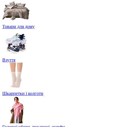
Товари для дому
Взуття
Шкарпетки і колготи
Головні убори, рукавиці, шарфи