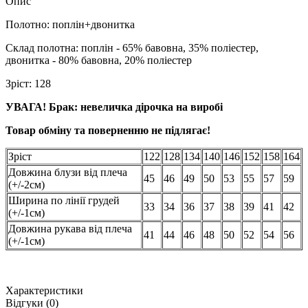
Опис
Полотно: поплін+двонитка
Склад полотна: поплін - 65% бавовна, 35% поліестер,
двонитка - 80% бавовна, 20% поліестер
Зріст: 128
УВАГА! Брак: невеличка дірочка на виробі
Товар обміну та поверненню не підлягає!
Зріст
122
128
134
140
146
152
158
164
Довжина блузи від плеча
45
46
49
50
53
55
57
59
(+/-2см)
Ширина по лінії грудей
33
34
36
37
38
39
41
42
(+/-1см)
Довжина рукава від плеча
41
44
46
48
50
52
54
56
(+/-1см)
Характеристики
Відгуки (0)