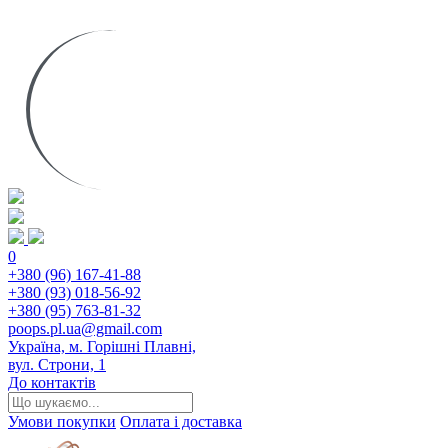
0
+380 (96) 167-41-88
+380 (93) 018-56-92
+380 (95) 763-81-32
poops.pl.ua@gmail.com
Україна, м. Горішні Плавні,
вул. Строни, 1
До контактів
Умови покупки
Оплата і доставка