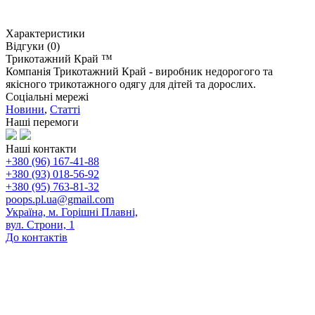
Характеристики
Відгуки (0)
Трикотажний Край ™
Компанія Трикотажний Край - виробник недорогого та
якісного трикотажного одягу для дітей та дорослих.
Соціальні мережі
Новини
,
Статті
Наші перемоги
Наші контакти
+380 (96) 167-41-88
+380 (93) 018-56-92
+380 (95) 763-81-32
poops.pl.ua@gmail.com
Україна, м. Горішні Плавні,
вул. Строни, 1
До контактів