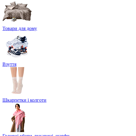
Товари для дому
Взуття
Шкарпетки і колготи
Головні убори, рукавиці, шарфи