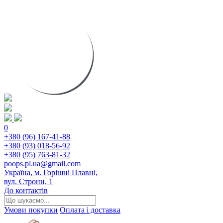
0
+380 (96) 167-41-88
+380 (93) 018-56-92
+380 (95) 763-81-32
poops.pl.ua@gmail.com
Україна, м. Горішні Плавні,
вул. Строни, 1
До контактів
Умови покупки
Оплата і доставка