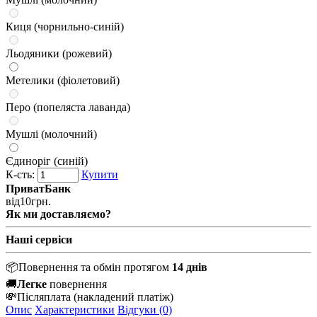
Киця (чорнильно-синій)
Льодяники (рожевий)
Метелики (фіолетовий)
Перо (попеляста лаванда)
Мушлі (молочний)
Єдиноріг (синій)
К-сть:
Купити
ПриватБанк
від
10
грн.
Як ми доставляємо?
Наші сервіси
📦
Повернення та обмін протягом
14 днів
🚚
Легке
повернення
💸
Післяплата
(накладений платіж)
Опис
Характеристики
Відгуки (0)