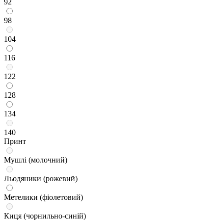
92
98
104
116
122
128
134
140
Принт
Мушлі (молочний)
Льодяники (рожевий)
Метелики (фіолетовий)
Киця (чорнильно-синій)