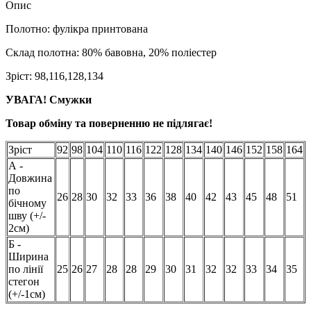
Опис
Полотно: фулікра принтована
Склад полотна: 80% бавовна, 20% поліестер
Зріст: 98,116,128,134
УВАГА! Смужки
Товар обміну та поверненню не підлягає!
Зріст
92
98
104
110
116
122
128
134
140
146
152
158
164
А -
Довжина
по
26
28
30
32
33
36
38
40
42
43
45
48
51
бічному
шву (+/-
2см)
Б -
Ширина
по лінії
25
26
27
28
28
29
30
31
32
32
33
34
35
стегон
(+/-1см)