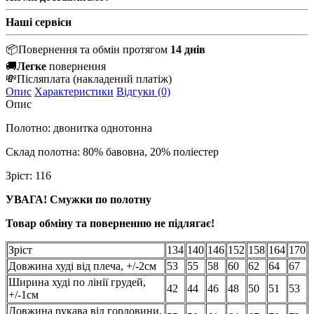
Наші сервіси
📦
Повернення та обмін протягом
14 днів
🚚
Легке
повернення
💸
Післяплата
(накладений платіж)
Опис
Характеристики
Відгуки (0)
Опис
Полотно: двонитка однотонна
Склад полотна: 80% бавовна, 20% поліестер
Зріст: 116
УВАГА! Смужки по полотну
Товар обміну та поверненню не підлягає!
Зріст
134
140
146
152
158
164
170
Довжина худі від плеча, +/-2см
53
55
58
60
62
64
67
Ширина худі по лінії грудей,
42
44
46
48
50
51
53
+/-1см
Довжина рукава від горловини,