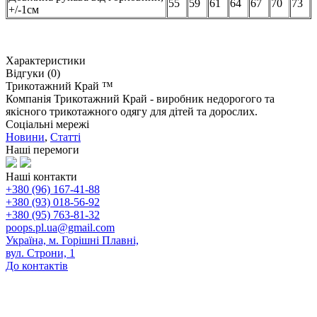
55
59
61
64
67
70
73
+/-1см
Характеристики
Відгуки (0)
Трикотажний Край ™
Компанія Трикотажний Край - виробник недорогого та
якісного трикотажного одягу для дітей та дорослих.
Соціальні мережі
Новини
,
Статті
Наші перемоги
Наші контакти
+380 (96) 167-41-88
+380 (93) 018-56-92
+380 (95) 763-81-32
poops.pl.ua@gmail.com
Україна, м. Горішні Плавні,
вул. Строни, 1
До контактів