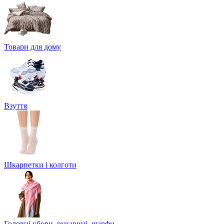
Товари для дому
Взуття
Шкарпетки і колготи
Головні убори, рукавиці, шарфи