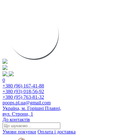
0
+380 (96) 167-41-88
+380 (93) 018-56-92
+380 (95) 763-81-32
poops.pl.ua@gmail.com
Україна, м. Горішні Плавні,
вул. Строни, 1
До контактів
Умови покупки
Оплата і доставка