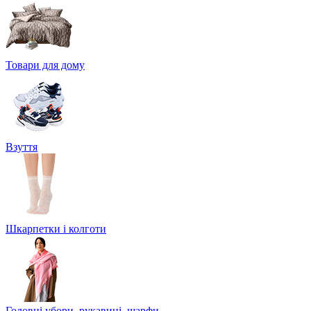
Товари для дому
Взуття
Шкарпетки і колготи
Головні убори, рукавиці, шарфи