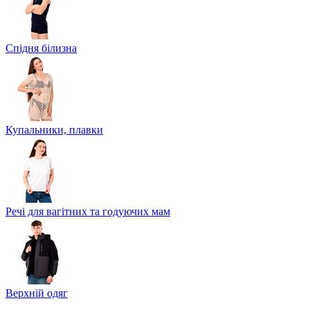
Спідня білизна
Купальники, плавки
Речі для вагітних та годуючих мам
Верхній одяг