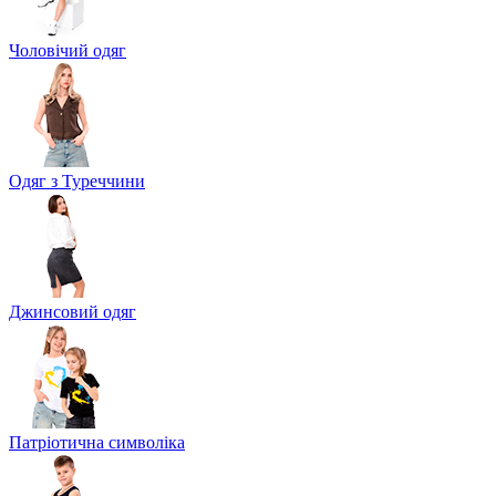
Чоловічий одяг
Одяг з Туреччини
Джинсовий одяг
Патріотична символіка