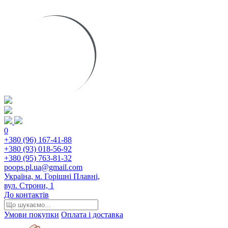
0
+380 (96) 167-41-88
+380 (93) 018-56-92
+380 (95) 763-81-32
poops.pl.ua@gmail.com
Україна, м. Горішні Плавні,
вул. Строни, 1
До контактів
Умови покупки
Оплата і доставка