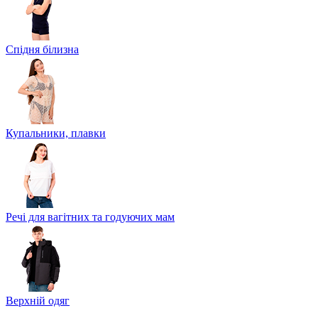
Спідня білизна
Купальники, плавки
Речі для вагітних та годуючих мам
Верхній одяг