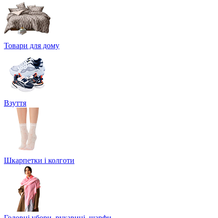
Товари для дому
Взуття
Шкарпетки і колготи
Головні убори, рукавиці, шарфи