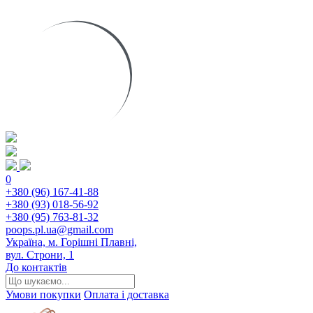
0
+380 (96) 167-41-88
+380 (93) 018-56-92
+380 (95) 763-81-32
poops.pl.ua@gmail.com
Україна, м. Горішні Плавні,
вул. Строни, 1
До контактів
Умови покупки
Оплата і доставка