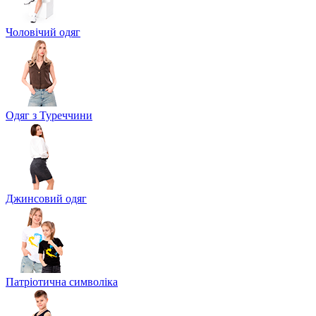
Чоловічий одяг
Одяг з Туреччини
Джинсовий одяг
Патріотична символіка