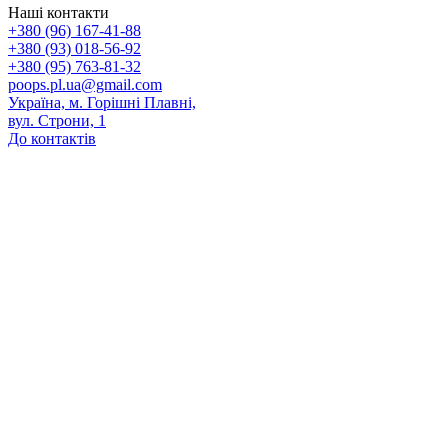
Наші контакти
+380 (96) 167-41-88
+380 (93) 018-56-92
+380 (95) 763-81-32
poops.pl.ua@gmail.com
Україна, м. Горішні Плавні,
вул. Строни, 1
До контактів