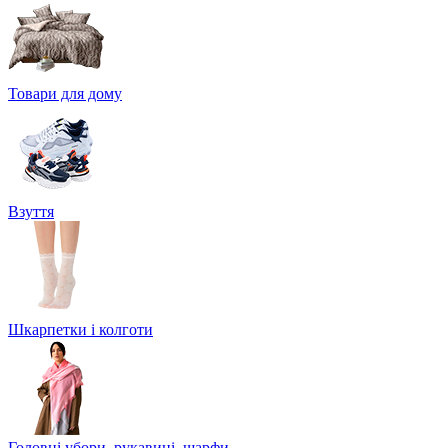
Товари для дому
Взуття
Шкарпетки і колготи
Головні убори, рукавиці, шарфи