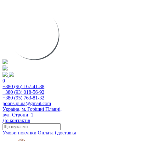
0
+380 (96) 167-41-88
+380 (93) 018-56-92
+380 (95) 763-81-32
poops.pl.ua@gmail.com
Україна, м. Горішні Плавні,
вул. Строни, 1
До контактів
Умови покупки
Оплата і доставка