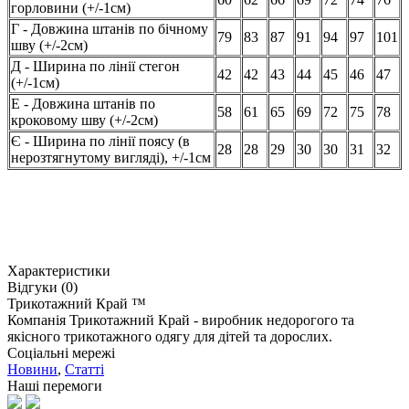
горловини (+/-1см)
Г - Довжина штанів по бічному
79
83
87
91
94
97
101
шву (+/-2см)
Д - Ширина по лінії стегон
42
42
43
44
45
46
47
(+/-1см)
Е - Довжина штанів по
58
61
65
69
72
75
78
кроковому шву (+/-2см)
Є - Ширина по лінії поясу (в
28
28
29
30
30
31
32
нерозтягнутому вигляді), +/-1см
Характеристики
Відгуки (0)
Трикотажний Край ™
Компанія Трикотажний Край - виробник недорогого та
якісного трикотажного одягу для дітей та дорослих.
Соціальні мережі
Новини
,
Статті
Наші перемоги