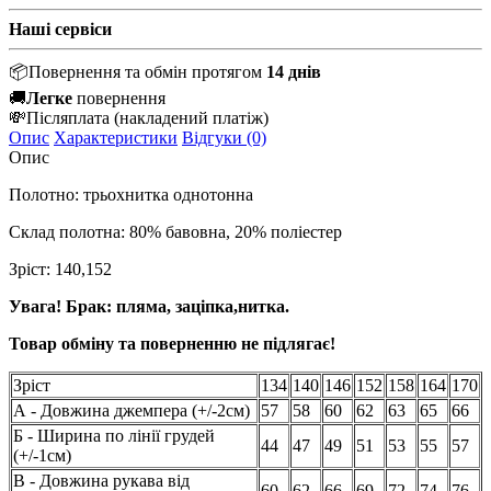
Наші сервіси
📦
Повернення та обмін протягом
14 днів
🚚
Легке
повернення
💸
Післяплата
(накладений платіж)
Опис
Характеристики
Відгуки (0)
Опис
Полотно: трьохнитка однотонна
Склад полотна: 80% бавовна, 20% поліестер
Зріст: 140,152
Увага! Брак: пляма, заціпка,нитка.
Товар обміну та поверненню не підлягає!
Зріст
134
140
146
152
158
164
170
А - Довжина джемпера (+/-2см)
57
58
60
62
63
65
66
Б - Ширина по лінії грудей
44
47
49
51
53
55
57
(+/-1см)
В - Довжина рукава від
60
62
66
69
72
74
76