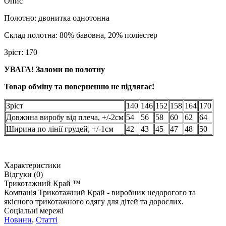
Опис
Полотно: двонитка однотонна
Склад полотна: 80% бавовна, 20% поліестер
Зріст: 170
УВАГА! Заломи по полотну
Товар обміну та поверненню не підлягає!
Зріст
140
146
152
158
164
170
Довжина виробу від плеча, +/-2см
54
56
58
60
62
64
Ширина по лінії грудей, +/-1см
42
43
45
47
48
50
Характеристики
Відгуки (0)
Трикотажний Край ™
Компанія Трикотажний Край - виробник недорогого та
якісного трикотажного одягу для дітей та дорослих.
Соціальні мережі
Новини
,
Статті