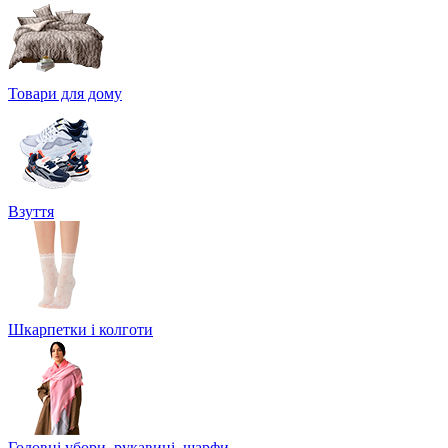
Товари для дому
Взуття
Шкарпетки і колготи
Головні убори, рукавиці, шарфи