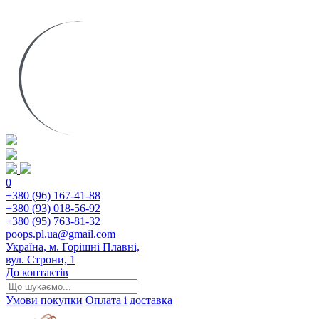
0
+380 (96) 167-41-88
+380 (93) 018-56-92
+380 (95) 763-81-32
poops.pl.ua@gmail.com
Україна, м. Горішні Плавні,
вул. Строни, 1
До контактів
Умови покупки
Оплата і доставка