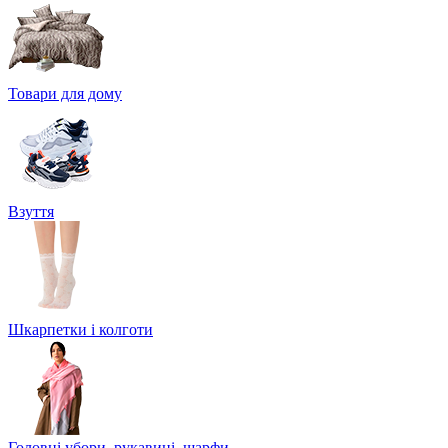
Товари для дому
Взуття
Шкарпетки і колготи
Головні убори, рукавиці, шарфи