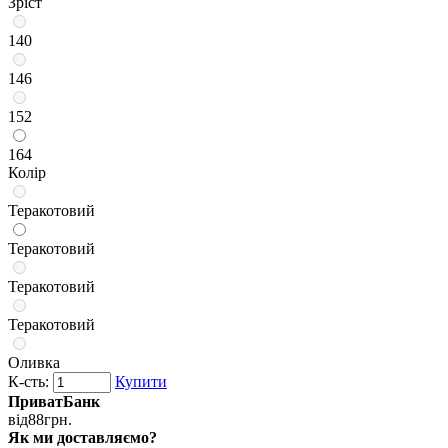
Зріст
140
146
152
164
Колір
Теракотовий
Теракотовий
Теракотовий
Теракотовий
Оливка
К-сть:
Купити
ПриватБанк
від
88
грн.
Як ми доставляємо?