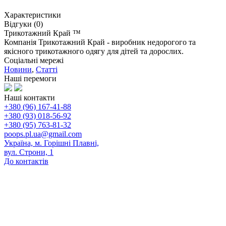
Характеристики
Відгуки (0)
Трикотажний Край ™
Компанія Трикотажний Край - виробник недорогого та
якісного трикотажного одягу для дітей та дорослих.
Соціальні мережі
Новини
,
Статті
Наші перемоги
Наші контакти
+380 (96) 167-41-88
+380 (93) 018-56-92
+380 (95) 763-81-32
poops.pl.ua@gmail.com
Україна, м. Горішні Плавні,
вул. Строни, 1
До контактів