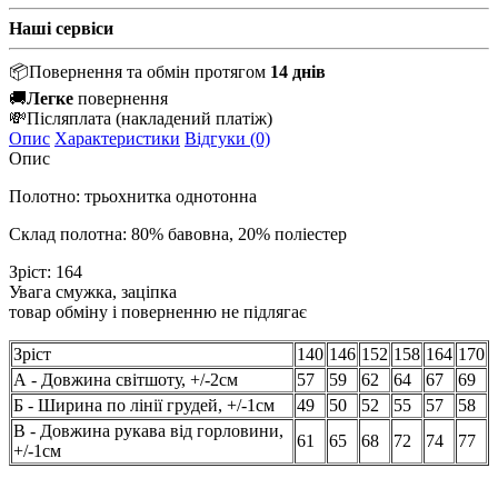
Наші сервіси
📦
Повернення та обмін протягом
14 днів
🚚
Легке
повернення
💸
Післяплата
(накладений платіж)
Опис
Характеристики
Відгуки (0)
Опис
Полотно: трьохнитка однотонна
Склад полотна: 80% бавовна, 20% поліестер
Зріст: 164
Увага смужка, заціпка
товар обміну і поверненню не підлягає
Зріст
140
146
152
158
164
170
А - Довжина світшоту, +/-2см
57
59
62
64
67
69
Б - Ширина по лінії грудей, +/-1см
49
50
52
55
57
58
В - Довжина рукава від горловини,
61
65
68
72
74
77
+/-1см