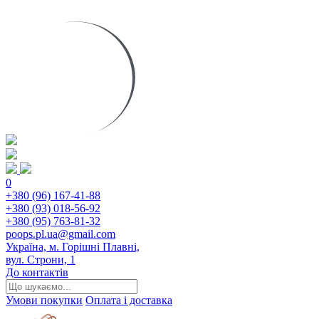
0
+380 (96) 167-41-88
+380 (93) 018-56-92
+380 (95) 763-81-32
poops.pl.ua@gmail.com
Україна, м. Горішні Плавні,
вул. Строни, 1
До контактів
Умови покупки
Оплата і доставка