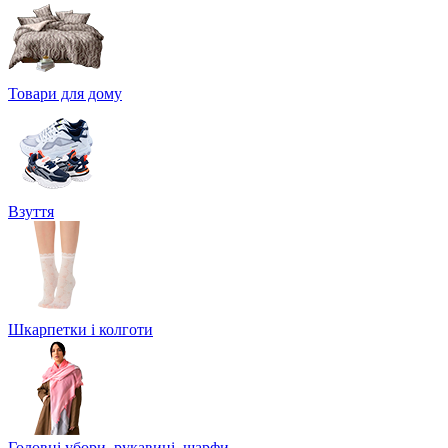
Товари для дому
Взуття
Шкарпетки і колготи
Головні убори, рукавиці, шарфи