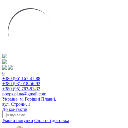
0
+380 (96) 167-41-88
+380 (93) 018-56-92
+380 (95) 763-81-32
poops.pl.ua@gmail.com
Україна, м. Горішні Плавні,
вул. Строни, 1
До контактів
Умови покупки
Оплата і доставка