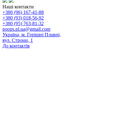
Наші контакти
+380 (96) 167-41-88
+380 (93) 018-56-92
+380 (95) 763-81-32
poops.pl.ua@gmail.com
Україна, м. Горішні Плавні,
вул. Строни, 1
До контактів