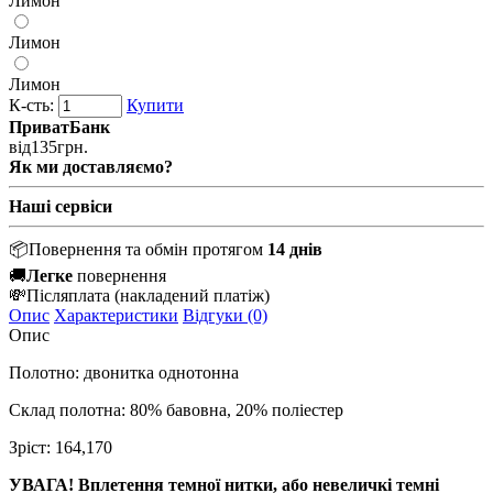
Лимон
Лимон
Лимон
К-сть:
Купити
ПриватБанк
від
135
грн.
Як ми доставляємо?
Наші сервіси
📦
Повернення та обмін протягом
14 днів
🚚
Легке
повернення
💸
Післяплата
(накладений платіж)
Опис
Характеристики
Відгуки (0)
Опис
Полотно: двонитка однотонна
Склад полотна: 80% бавовна, 20% поліестер
Зріст: 164,170
УВАГА! Вплетення темної нитки, або невеличкі темні