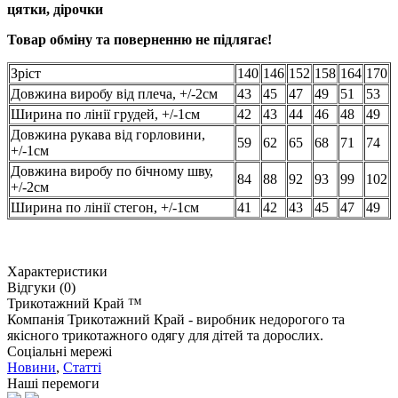
цятки, дірочки
Товар обміну та поверненню не підлягає!
Зріст
140
146
152
158
164
170
Довжина виробу від плеча, +/-2см
43
45
47
49
51
53
Ширина по лінії грудей, +/-1см
42
43
44
46
48
49
Довжина рукава від горловини,
59
62
65
68
71
74
+/-1см
Довжина виробу по бічному шву,
84
88
92
93
99
102
+/-2см
Ширина по лінії стегон, +/-1см
41
42
43
45
47
49
Характеристики
Відгуки (0)
Трикотажний Край ™
Компанія Трикотажний Край - виробник недорогого та
якісного трикотажного одягу для дітей та дорослих.
Соціальні мережі
Новини
,
Статті
Наші перемоги