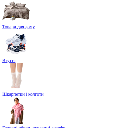
Товари для дому
Взуття
Шкарпетки і колготи
Головні убори, рукавиці, шарфи