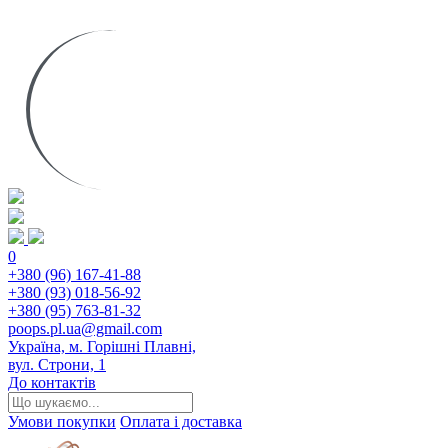
0
+380 (96) 167-41-88
+380 (93) 018-56-92
+380 (95) 763-81-32
poops.pl.ua@gmail.com
Україна, м. Горішні Плавні,
вул. Строни, 1
До контактів
Умови покупки
Оплата і доставка