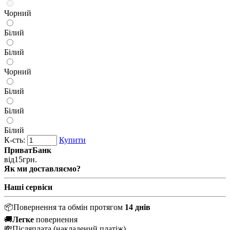
Чорний
Білий
Білий
Чорний
Білий
Білий
Білий
К-сть:
Купити
ПриватБанк
від
15
грн.
Як ми доставляємо?
Наші сервіси
📦
Повернення та обмін протягом
14 днів
🚚
Легке
повернення
💸
Післяплата
(накладений платіж)