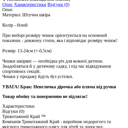
Опис
Характеристики
Відгуки (0)
Опис
Матеріал: Штучна шкіра
Колір
-
білий
При
виборі
розміру
чешок
орієнтуються
на
основний
показник
-
довжину
стопи
,
яка
і
відповідає розміру
чешок
!
Розмір
:
13-24см (+-0,5см)
Чешки шкіряні — необхідна річ для кожної дитини.
Знадобляться й у дитячому садку, і під час відвідування
спортивних секцій.
Чешки у продажу йдуть буз устілки.
УВАГА! Брак: Невеличка дірочка або пляма від ручки
Товар обміну та поверненню не підлягає!
Характеристики
Відгуки (0)
Трикотажний Край ™
Компанія Трикотажний Край - виробник недорогого та
якісного трикотажного одягу для дітей та дорослих.