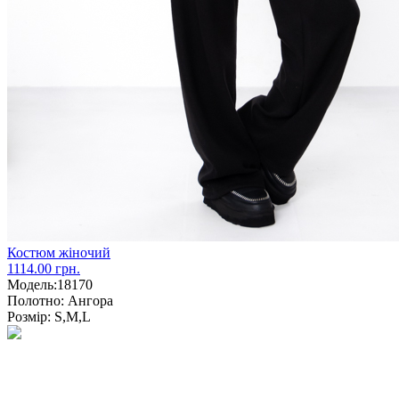
Костюм жіночий
1114.00 грн.
Модель:
18170
Полотно:
Ангора
Розмір:
S,M,L