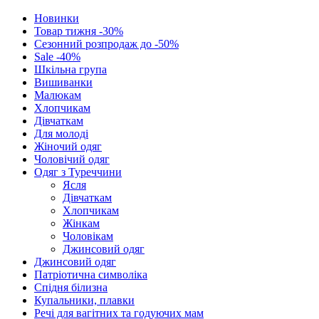
Новинки
Товар тижня -30%
Сезонний розпродаж до -50%
Sale -40%
Шкільна група
Вишиванки
Малюкам
Хлопчикам
Дівчаткам
Для молоді
Жіночий одяг
Чоловічий одяг
Одяг з Туреччини
Ясля
Дівчаткам
Хлопчикам
Жінкам
Чоловікам
Джинсовий одяг
Джинсовий одяг
Патріотична символіка
Спідня білизна
Купальники, плавки
Речі для вагітних та годуючих мам