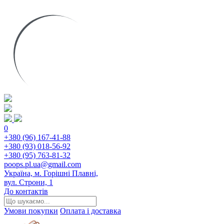
0
+380 (96) 167-41-88
+380 (93) 018-56-92
+380 (95) 763-81-32
poops.pl.ua@gmail.com
Україна, м. Горішні Плавні,
вул. Строни, 1
До контактів
Умови покупки
Оплата і доставка