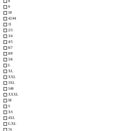
8
9
10
42/44
11
2/3
3/4
4/5
6/7
8/9
5/6
L
XL
XXL
3XL
140
XXXL
М
S
XS
4XL
L/XL
74