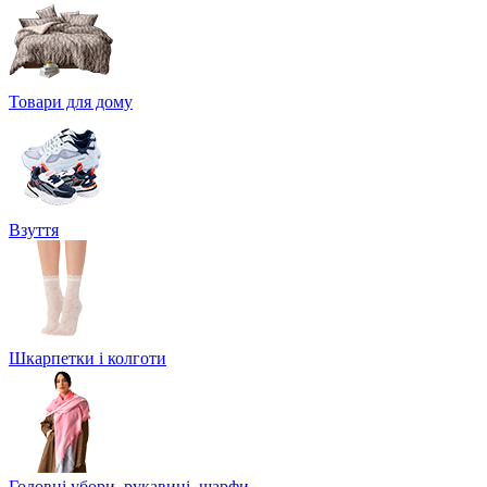
Товари для дому
Взуття
Шкарпетки і колготи
Головні убори, рукавиці, шарфи