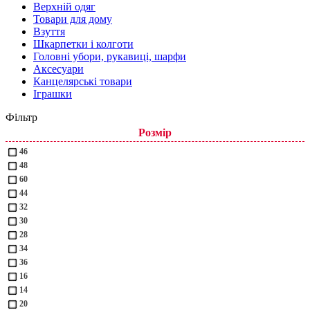
Верхній одяг
Товари для дому
Взуття
Шкарпетки і колготи
Головні убори, рукавиці, шарфи
Аксесуари
Канцелярські товари
Іграшки
Фільтр
Розмір
46
48
60
44
32
30
28
34
36
16
14
20