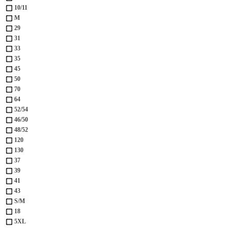
10/11
M
29
31
33
35
45
50
70
64
52/54
46/50
48/52
120
130
37
39
41
43
S/M
18
5XL