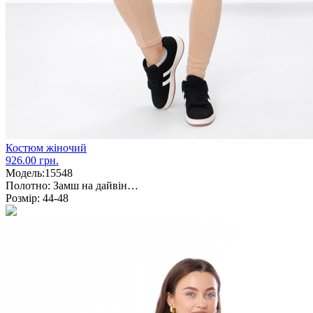
Костюм жіночий
926.00 грн.
Модель:
15548
Полотно:
Замш на ​​дайвін…
Розмір:
44-48