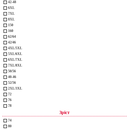
42-48
6XL
7XL
8XL
150
160
62/64
42/46
4XL/5XL
5XL/6XL
6XL/7XL
7XL/8XL
50/56
40-46
52/56
2XL/3XL
72
76
78
Зріст
74
80