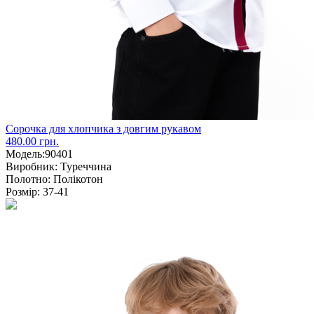
Сорочка для хлопчика з довгим рукавом
480.00 грн.
Модель:
90401
Виробник:
Туреччина
Полотно:
Полікотон
Розмір:
37-41