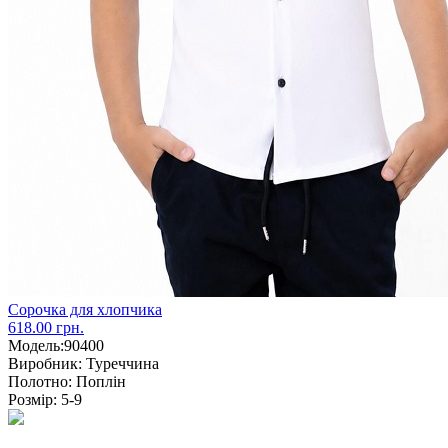
Сорочка для хлопчика
618.00 грн.
Модель:
90400
Виробник:
Туреччина
Полотно:
Поплін
Розмір:
5-9