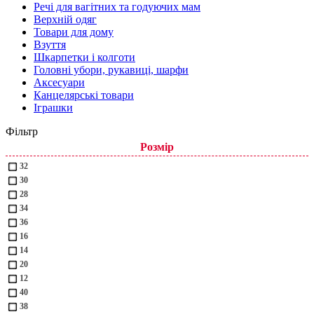
Речі для вагітних та годуючих мам
Верхній одяг
Товари для дому
Взуття
Шкарпетки і колготи
Головні убори, рукавиці, шарфи
Аксесуари
Канцелярські товари
Іграшки
Фільтр
Розмір
32
30
28
34
36
16
14
20
12
40
38