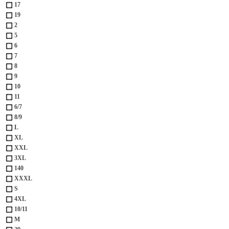
17
19
2
5
6
7
8
9
10
11
6/7
8/9
L
XL
XXL
3XL
140
XXXL
S
4XL
10/11
M