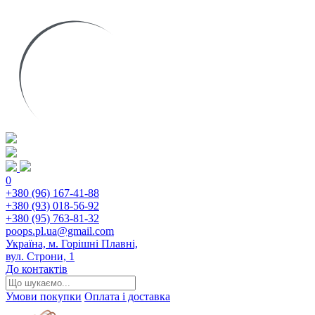
0
+380 (96) 167-41-88
+380 (93) 018-56-92
+380 (95) 763-81-32
poops.pl.ua@gmail.com
Україна, м. Горішні Плавні,
вул. Строни, 1
До контактів
Умови покупки
Оплата і доставка