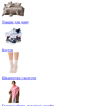
Товари для дому
Взуття
Шкарпетки і колготи
Головні убори, рукавиці, шарфи