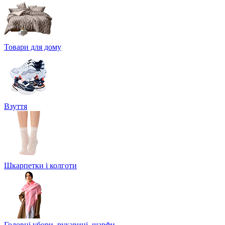
Товари для дому
Взуття
Шкарпетки і колготи
Головні убори, рукавиці, шарфи