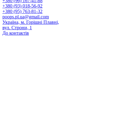
+380 (96) 167-41-88
+380 (93) 018-56-92
+380 (95) 763-81-32
poops.pl.ua@gmail.com
Україна, м. Горішні Плавні,
вул. Строни, 1
До контактів