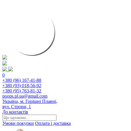
0
+380 (96) 167-41-88
+380 (93) 018-56-92
+380 (95) 763-81-32
poops.pl.ua@gmail.com
Україна, м. Горішні Плавні,
вул. Строни, 1
До контактів
Умови покупки
Оплата і доставка