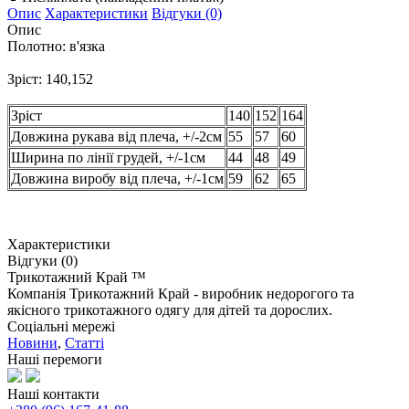
Опис
Характеристики
Відгуки (0)
Опис
Полотно: в'язка
Зріст: 140,152
Зріст
140
152
164
Довжина рукава від плеча, +/-2см
55
57
60
Ширина по лінії грудей, +/-1см
44
48
49
Довжина виробу від плеча, +/-1см
59
62
65
Характеристики
Відгуки (0)
Трикотажний Край ™
Компанія Трикотажний Край - виробник недорогого та
якісного трикотажного одягу для дітей та дорослих.
Соціальні мережі
Новини
,
Статті
Наші перемоги
Наші контакти