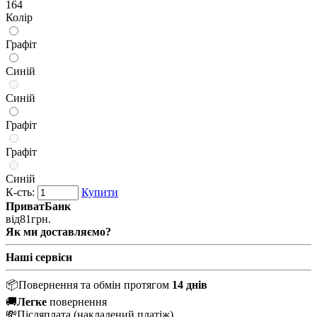
164
Колір
Графіт
Синій
Синій
Графіт
Графіт
Синій
К-сть:
Купити
ПриватБанк
від
81
грн.
Як ми доставляємо?
Наші сервіси
📦
Повернення та обмін протягом
14 днів
🚚
Легке
повернення
💸
Післяплата
(накладений платіж)