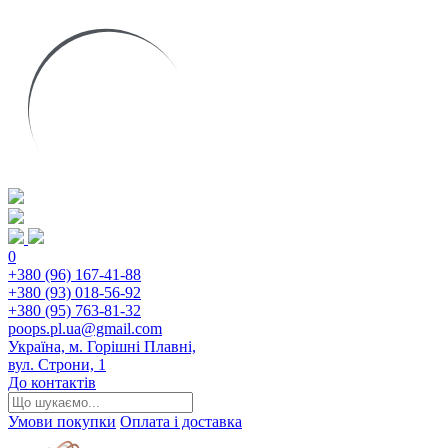
0
+380 (96) 167-41-88
+380 (93) 018-56-92
+380 (95) 763-81-32
poops.pl.ua@gmail.com
Україна, м. Горішні Плавні,
вул. Строни, 1
До контактів
Умови покупки
Оплата і доставка