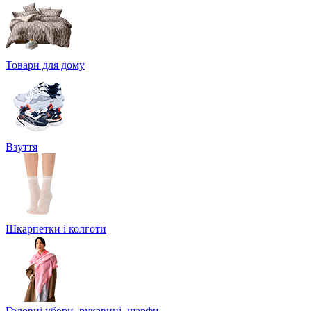
Товари для дому
Взуття
Шкарпетки і колготи
Головні убори, рукавиці, шарфи