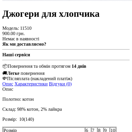
Джогери для хлопчика
Модель:
11510
900.00 грн.
Немає в наявності
Як ми доставляємо?
Наші сервіси
📦
Повернення та обмін протягом
14 днів
🚚
Легке
повернення
💸
Післяплата
(накладений платіж)
Опис
Характеристики
Відгуки (0)
Опис
Полотно: котон
Склад: 98% котон, 2% лайкра
Розмір: 10(140)
Розмір
6
7
8
9
10