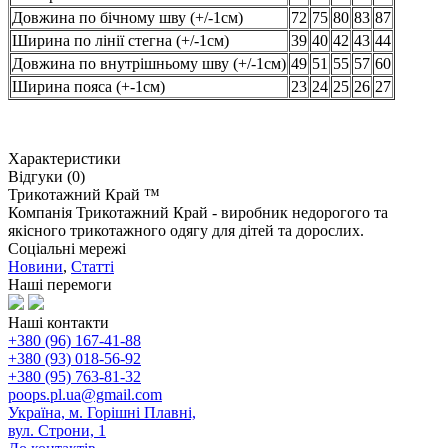
Довжина по бічному шву (+/-1см)
72
75
80
83
87
Ширина по лінії стегна (+/-1см)
39
40
42
43
44
Довжина по внутрішньому шву (+/-1см)
49
51
55
57
60
Ширина пояса (+-1см)
23
24
25
26
27
Характеристики
Відгуки (0)
Трикотажний Край ™
Компанія Трикотажний Край - виробник недорогого та
якісного трикотажного одягу для дітей та дорослих.
Соціальні мережі
Новини
,
Статті
Наші перемоги
Наші контакти
+380 (96) 167-41-88
+380 (93) 018-56-92
+380 (95) 763-81-32
poops.pl.ua@gmail.com
Україна, м. Горішні Плавні,
вул. Строни, 1