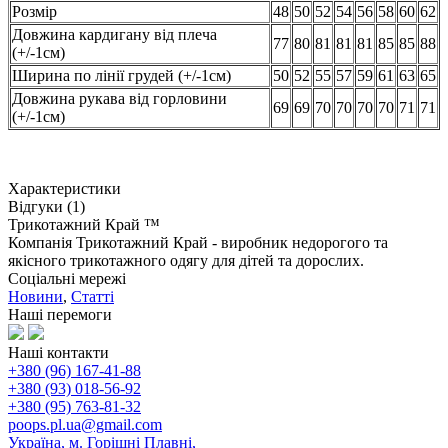
Розмір
48
50
52
54
56
58
60
62
Довжина кардигану від плеча
77
80
81
81
81
85
85
88
(+/-1см)
Ширина по лінії грудей (+/-1см)
50
52
55
57
59
61
63
65
Довжина рукава від горловини
69
69
70
70
70
70
71
71
(+/-1см)
Характеристики
Відгуки (1)
Трикотажний Край ™
Компанія Трикотажний Край - виробник недорогого та
якісного трикотажного одягу для дітей та дорослих.
Соціальні мережі
Новини
,
Статті
Наші перемоги
Наші контакти
+380 (96) 167-41-88
+380 (93) 018-56-92
+380 (95) 763-81-32
poops.pl.ua@gmail.com
Україна, м. Горішні Плавні,