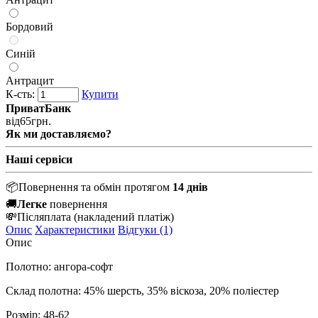
Бордовий
Синій
Антрацит
К-сть:
Купити
ПриватБанк
від
65
грн.
Як ми доставляємо?
Наші сервіси
📦
Повернення та обмін протягом
14 днів
🚚
Легке
повернення
💸
Післяплата
(накладений платіж)
Опис
Характеристики
Відгуки (1)
Опис
Полотно: ангора-софт
Склад полотна: 45% шерсть, 35% віскоза, 20% поліестер
Розмір: 48-62