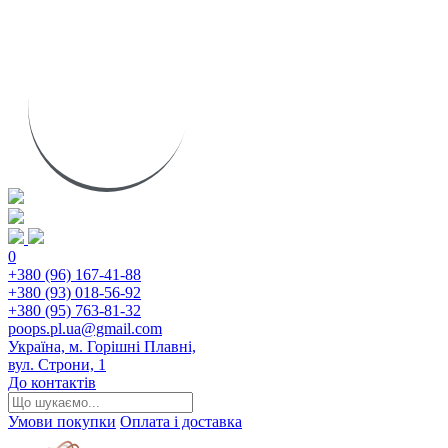
0
+380 (96) 167-41-88
+380 (93) 018-56-92
+380 (95) 763-81-32
poops.pl.ua@gmail.com
Україна, м. Горішні Плавні,
вул. Строни, 1
До контактів
Умови покупки
Оплата і доставка