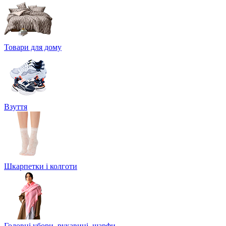
Товари для дому
Взуття
Шкарпетки і колготи
Головні убори, рукавиці, шарфи