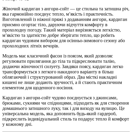
Жіночий кардиган з ангори-сойт — це стильна та затишна річ,
яка гармонійно поєднує тепло, м’якість і практичність.
Виготовлений із ніжної пряжі з додаванням ангори, кардиган
приємно огортає тіло, даруючи відчуття комфорту в
прохолодну погоду. Такий матеріал вирізняється легкістю,
м’якістю та здатністю добре зберігати тепло, що робить
кардиган чудовим вибором для осінньо-зимового сезону або
прохолодних літніх вечорів.
Модель має класичний фасон із поясом, який дозволяє
регулювати прилягання до тіла та підкреслювати талію,
додаючи жіночності силуету. Завдяки поясу, кардиган легко
трансформується з легкого накидного варіанту в більш
облягаючий і структурований образ. Два місткі накладні
кишені не лише додають зручності, а й стають практичним
елементом для щоденного носіння.
Кардиган з ангори-сойт чудово поєднується з джинсами,
брюками, сукнями чи спідницями, підходить як для створення
домашнього затишного луку, так і для виходу на вулицю. Це
універсальна модель, яка доповнить будь-який гардероб,
підкреслить індивідуальний стиль та подарує тепло й комфорт
у кожному дні.