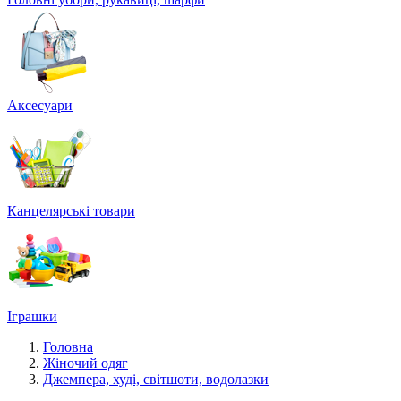
Аксесуари
Канцелярські товари
Іграшки
Головна
Жіночий одяг
Джемпера, худі, світшоти, водолазки