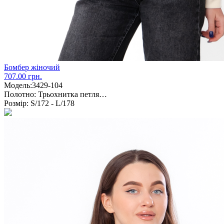
Бомбер жіночий
707.00 грн.
Модель:
3429-104
Полотно:
Трьохнитка петля…
Розмір:
S/172 - L/178