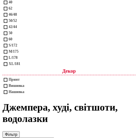
40
62
46/48
50/52
42/44
50
60
S/172
M/175
L/178
XL/181
Декор
Принт
Вишивка
Нашивка
Джемпера, худі, світшоти,
водолазки
Фільтр