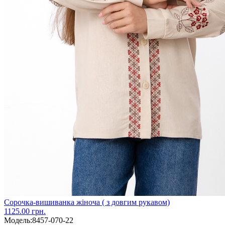
Сорочка-вишиванка жіноча ( з довгим рукавом)
1125.00 грн.
Модель:
8457-070-22