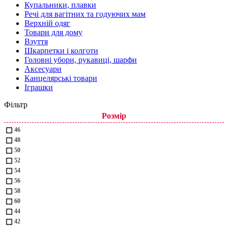
Купальники, плавки
Речі для вагітних та годуючих мам
Верхній одяг
Товари для дому
Взуття
Шкарпетки і колготи
Головні убори, рукавиці, шарфи
Аксесуари
Канцелярські товари
Іграшки
Фільтр
Розмір
46
48
50
52
54
56
58
60
44
42