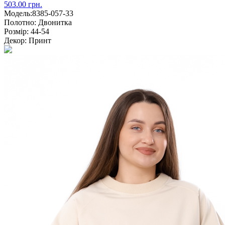
503.00 грн.
Модель:
8385-057-33
Полотно:
Двонитка
Розмір:
44-54
Декор:
Принт