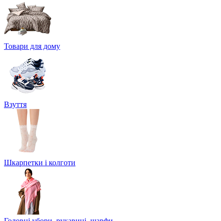
Товари для дому
Взуття
Шкарпетки і колготи
Головні убори, рукавиці, шарфи