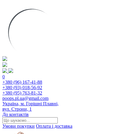
0
+380 (96) 167-41-88
+380 (93) 018-56-92
+380 (95) 763-81-32
poops.pl.ua@gmail.com
Україна, м. Горішні Плавні,
вул. Строни, 1
До контактів
Умови покупки
Оплата і доставка