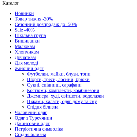
Каталог
Новинки
Товар тижня -30%
Сезонний розпродаж до -50%
Sale -40%
Шкільна група
Вишиванки
Малюкам
Хлопчикам
Дівчаткам
Для молоді
Жіночий одяг
Футболки, майки, блузи, топи
Шорти, треси, лосини, брюки
Сукні, спідниці, сарафани
Костюми, комплекти, комбінезони
Джемпера, худі, світшоти, водолазки
Піжами, халати, одяг дому та сну
Спідня білизна
Чоловічий одяг
Одяг з Туреччини
Джинсовий одяг
Патріотична символіка
Спідня білизна