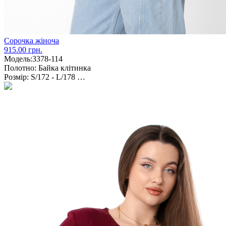
Сорочка жіноча
915.00 грн.
Модель:
3378-114
Полотно:
Байка клітинка
Розмір:
S/172 - L/178 …