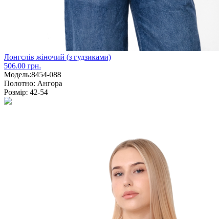
Лонгслів жіночий (з гудзиками)
506.00 грн.
Модель:
8454-088
Полотно:
Ангора
Розмір:
42-54