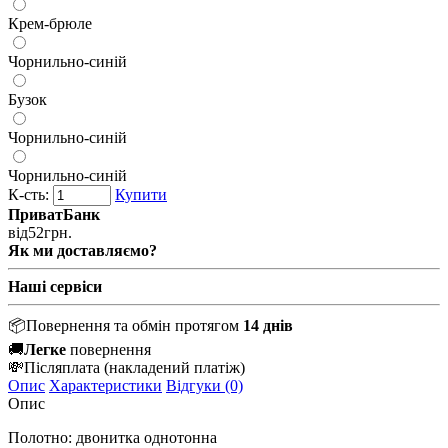
Крем-брюле
Чорнильно-синій
Бузок
Чорнильно-синій
Чорнильно-синій
К-сть:
Купити
ПриватБанк
від
52
грн.
Як ми доставляємо?
Наші сервіси
📦
Повернення та обмін протягом
14 днів
🚚
Легке
повернення
💸
Післяплата
(накладений платіж)
Опис
Характеристики
Відгуки (0)
Опис
Полотно: двонитка однотонна