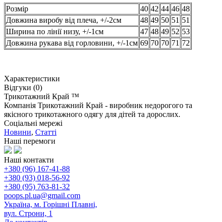
Розмір
40
42
44
46
48
Довжина виробу від плеча, +/-2см
48
49
50
51
51
Ширина по лінії низу, +/-1см
47
48
49
52
53
Довжина рукава від горловини, +/-1см
69
70
70
71
72
Характеристики
Відгуки (0)
Трикотажний Край ™
Компанія Трикотажний Край - виробник недорогого та
якісного трикотажного одягу для дітей та дорослих.
Соціальні мережі
Новини
,
Статті
Наші перемоги
Наші контакти
+380 (96) 167-41-88
+380 (93) 018-56-92
+380 (95) 763-81-32
poops.pl.ua@gmail.com
Україна, м. Горішні Плавні,
вул. Строни, 1