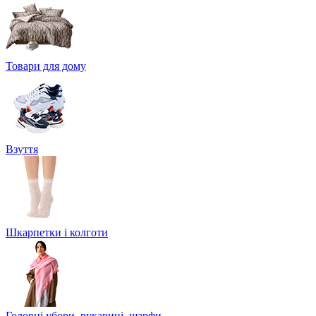
Товари для дому
Взуття
Шкарпетки і колготи
Головні убори, рукавиці, шарфи