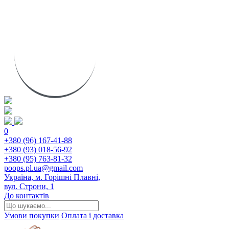
0
+380 (96) 167-41-88
+380 (93) 018-56-92
+380 (95) 763-81-32
poops.pl.ua@gmail.com
Україна, м. Горішні Плавні,
вул. Строни, 1
До контактів
Умови покупки
Оплата і доставка