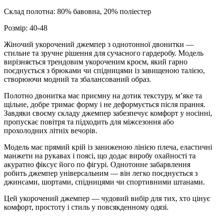
Склад полотна: 80% бавовна, 20% поліестер
Розмір: 40-48
Жіночий укорочений джемпер з однотонної двонитки —
стильне та зручне рішення для сучасного гардеробу. Модель
вирізняється трендовим укороченим кроєм, який гарно
поєднується з брюками чи спідницями із завищеною талією,
створюючи модний та збалансований образ.
Полотно двонитка має приємну на дотик текстуру, м’яке та
щільне, добре тримає форму і не деформується після прання.
Завдяки своєму складу джемпер забезпечує комфорт у носінні,
пропускає повітря та підходить для міжсезоння або
прохолодних літніх вечорів.
Модель має прямий крій із заниженою лінією плеча, еластичні
манжети на рукавах і поясі, що додає виробу охайності та
акуратно фіксує його по фігурі. Однотонне забарвлення
робить джемпер універсальним — він легко поєднується з
джинсами, шортами, спідницями чи спортивними штанами.
Цей укорочений джемпер — чудовий вибір для тих, хто цінує
комфорт, простоту і стиль у повсякденному одязі.