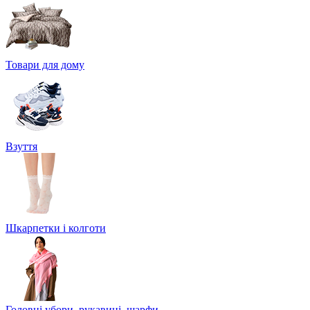
Товари для дому
Взуття
Шкарпетки і колготи
Головні убори, рукавиці, шарфи