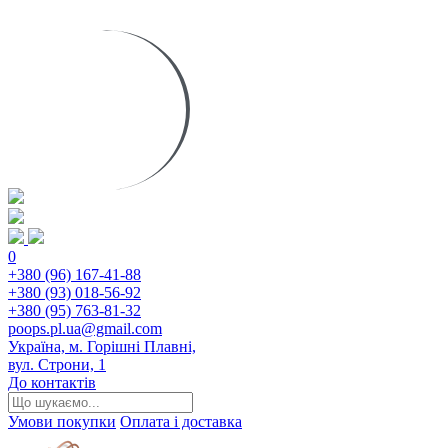
0
+380 (96) 167-41-88
+380 (93) 018-56-92
+380 (95) 763-81-32
poops.pl.ua@gmail.com
Україна, м. Горішні Плавні,
вул. Строни, 1
До контактів
Умови покупки
Оплата і доставка