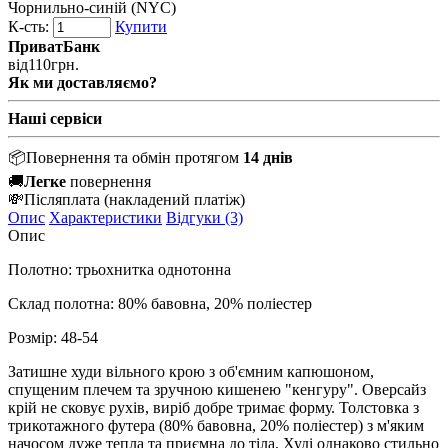
Чорнильно-синій (NYC)
К-сть:
Купити
ПриватБанк
від
110
грн.
Як ми доставляємо?
Наші сервіси
📦
Повернення та обмін протягом
14 днів
🚚
Легке
повернення
💸
Післяплата
(накладений платіж)
Опис
Характеристики
Відгуки (3)
Опис
Полотно: трьохнитка однотонна
Склад полотна: 80% бавовна, 20% поліестер
Розмір: 48-54
Затишне худи вільного крою з об'ємним капюшоном,
спущеним плечем та зручною кишенею "кенгуру". Оверсайз
крій не сковує рухів, виріб добре тримає форму. Толстовка з
трикотажного футера (80% бавовна, 20% поліестер) з м'яким
начосом дуже тепла та приємна до тіла. Худі однаково стильно