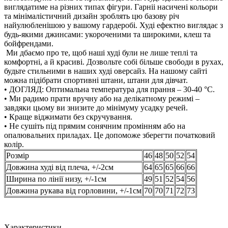
виглядатиме на різних типах фігури. Гарніі насичені кольори
та мінімалістичний дизайн зроблять цю базову річ
найулюбленішою у вашому гардеробі. Худі ефектно виглядає з
будь-якими джинсами: укороченими та широкими, клеш та
бойфрендами.
Ми дбаємо про те, щоб наші худі були не лише теплі та
комфортні, а й красиві. Дозвольте собі більше свободи в рухах,
будьте стильними в наших худі оверсайз. На нашому сайті
можна підібрати спортивні штани, штани для дівчат.
• ДОГЛЯД: Оптимальна температура для прання – 30-40 °С.
• Ми радимо прати вручну або на делікатному режимі –
завдяки цьому ви знизите до мінімуму усадку речей.
• Краще віджимати без скручування.
• Не сушіть під прямим сонячним промінням або на
опалювальних приладах. Це допоможе зберегти початковий
колір.
Розмір
46
48
50
52
54
Довжина худі від плеча, +/-2см
64
65
65
66
66
Ширина по лінії низу, +/-1см
49
51
52
54
56
Довжина рукава від горловини, +/-1см
70
70
71
72
73
Характеристики