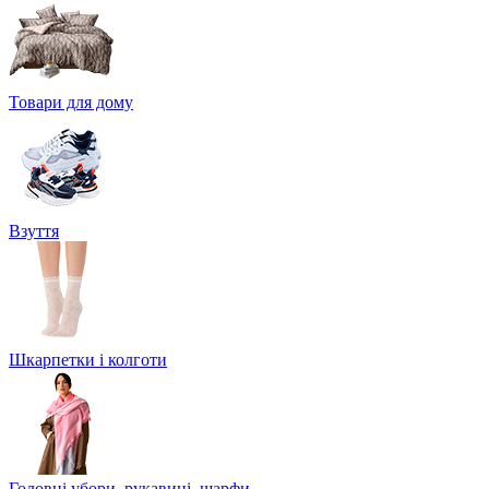
Товари для дому
Взуття
Шкарпетки і колготи
Головні убори, рукавиці, шарфи