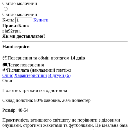
Світло-молочний
Світло-молочний
К-сть:
Купити
ПриватБанк
від
92
грн.
Як ми доставляємо?
Наші сервіси
📦
Повернення та обмін протягом
14 днів
🚚
Легке
повернення
💸
Післяплата
(накладений платіж)
Опис
Характеристики
Відгуки (6)
Опис
Полотно: трьохнитка однотонна
Склад полотна: 80% бавовна, 20% поліестер
Розмір: 48-54
Практичність затишного світшоту не порівняти з діловими
блузками, строгими жакетами та футболками. Це ідеальна база