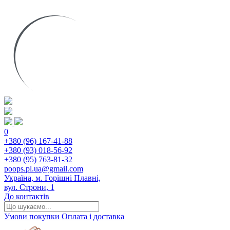
0
+380 (96) 167-41-88
+380 (93) 018-56-92
+380 (95) 763-81-32
poops.pl.ua@gmail.com
Україна, м. Горішні Плавні,
вул. Строни, 1
До контактів
Умови покупки
Оплата і доставка