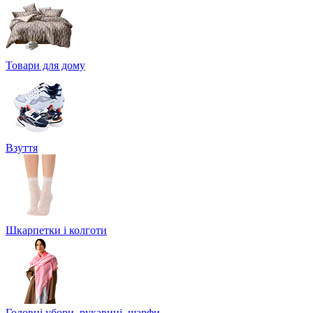
Товари для дому
Взуття
Шкарпетки і колготи
Головні убори, рукавиці, шарфи