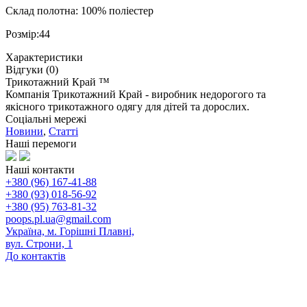
Склад полотна: 100% поліестер
Розмір:44
Характеристики
Відгуки (0)
Трикотажний Край ™
Компанія Трикотажний Край - виробник недорогого та
якісного трикотажного одягу для дітей та дорослих.
Соціальні мережі
Новини
,
Статті
Наші перемоги
Наші контакти
+380 (96) 167-41-88
+380 (93) 018-56-92
+380 (95) 763-81-32
poops.pl.ua@gmail.com
Україна, м. Горішні Плавні,
вул. Строни, 1
До контактів