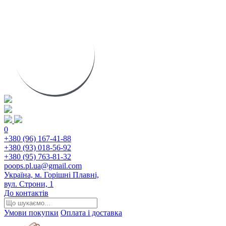
0
+380 (96) 167-41-88
+380 (93) 018-56-92
+380 (95) 763-81-32
poops.pl.ua@gmail.com
Україна, м. Горішні Плавні,
вул. Строни, 1
До контактів
Умови покупки
Оплата і доставка