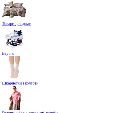
Товари для дому
Взуття
Шкарпетки і колготи
Головні убори, рукавиці, шарфи