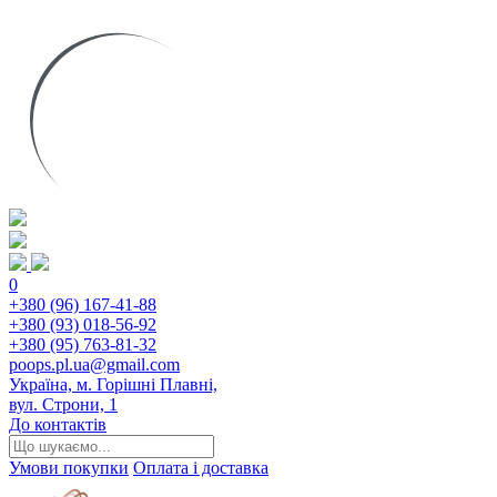
0
+380 (96) 167-41-88
+380 (93) 018-56-92
+380 (95) 763-81-32
poops.pl.ua@gmail.com
Україна, м. Горішні Плавні,
вул. Строни, 1
До контактів
Умови покупки
Оплата і доставка