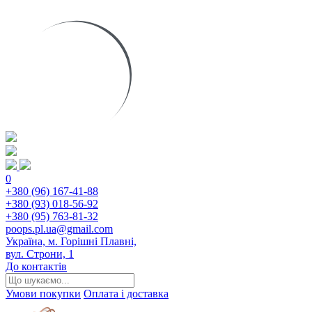
0
+380 (96) 167-41-88
+380 (93) 018-56-92
+380 (95) 763-81-32
poops.pl.ua@gmail.com
Україна, м. Горішні Плавні,
вул. Строни, 1
До контактів
Умови покупки
Оплата і доставка