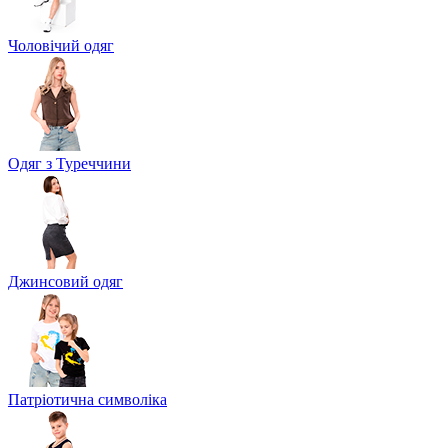
Чоловічий одяг
Одяг з Туреччини
Джинсовий одяг
Патріотична символіка