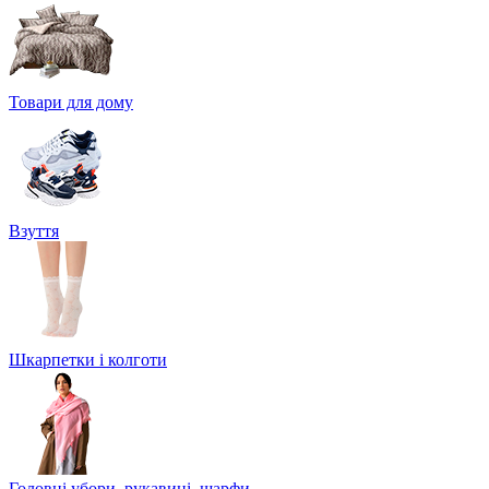
Товари для дому
Взуття
Шкарпетки і колготи
Головні убори, рукавиці, шарфи