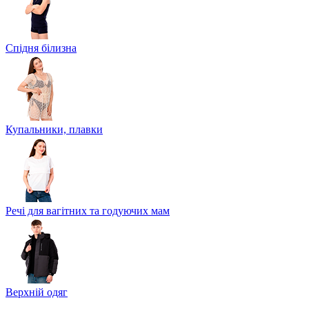
Спідня білизна
Купальники, плавки
Речі для вагітних та годуючих мам
Верхній одяг