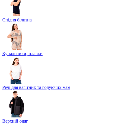
Спідня білизна
Купальники, плавки
Речі для вагітних та годуючих мам
Верхній одяг