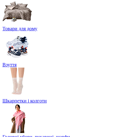
Товари для дому
Взуття
Шкарпетки і колготи
Головні убори, рукавиці, шарфи