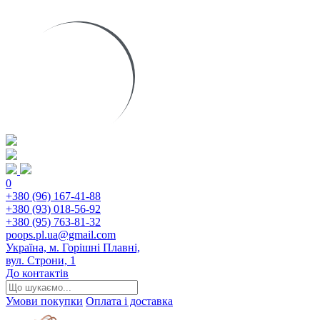
0
+380 (96) 167-41-88
+380 (93) 018-56-92
+380 (95) 763-81-32
poops.pl.ua@gmail.com
Україна, м. Горішні Плавні,
вул. Строни, 1
До контактів
Умови покупки
Оплата і доставка