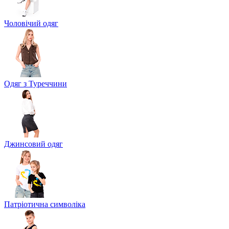
Чоловічий одяг
Одяг з Туреччини
Джинсовий одяг
Патріотична символіка