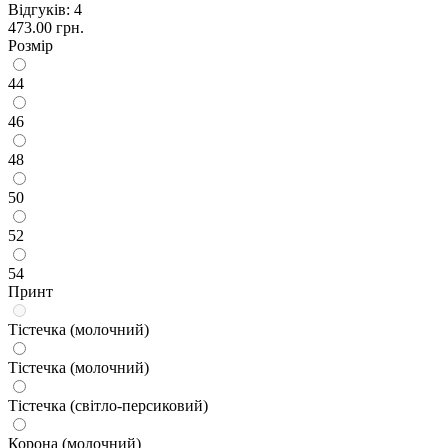
Відгуків: 4
473.00 грн.
Розмір
44
46
48
50
52
54
Принт
Тістечка (молочний)
Тістечка (молочний)
Тістечка (світло-персиковий)
Корона (молочний)