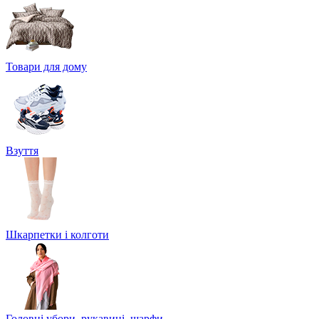
Товари для дому
Взуття
Шкарпетки і колготи
Головні убори, рукавиці, шарфи