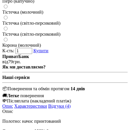
Перо (капучіно)
Тістечка (молочний)
Тістечка (світло-персиковий)
Тістечка (світло-персиковий)
Корона (молочний)
К-сть:
Купити
ПриватБанк
від
79
грн.
Як ми доставляємо?
Наші сервіси
📦
Повернення та обмін протягом
14 днів
🚚
Легке
повернення
💸
Післяплата
(накладений платіж)
Опис
Характеристики
Відгуки (4)
Опис
Полотно: начос принтований