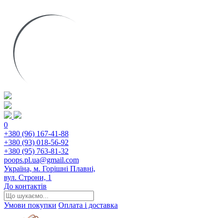
0
+380 (96) 167-41-88
+380 (93) 018-56-92
+380 (95) 763-81-32
poops.pl.ua@gmail.com
Україна, м. Горішні Плавні,
вул. Строни, 1
До контактів
Умови покупки
Оплата і доставка