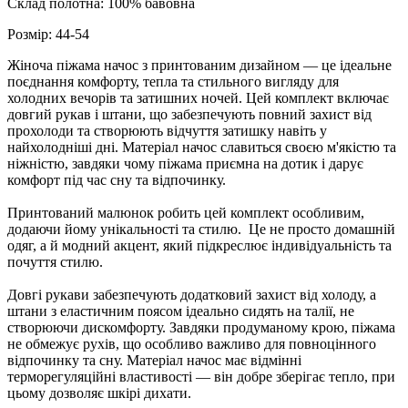
Склад полотна: 100% бавовна
Розмір: 44-54
Жіноча піжама начос з принтованим дизайном — це ідеальне
поєднання комфорту, тепла та стильного вигляду для
холодних вечорів та затишних ночей. Цей комплект включає
довгий рукав і штани, що забезпечують повний захист від
прохолоди та створюють відчуття затишку навіть у
найхолодніші дні. Матеріал начос славиться своєю м'якістю та
ніжністю, завдяки чому піжама приємна на дотик і дарує
комфорт під час сну та відпочинку.
Принтований малюнок робить цей комплект особливим,
додаючи йому унікальності та стилю. Це не просто домашній
одяг, а й модний акцент, який підкреслює індивідуальність та
почуття стилю.
Довгі рукави забезпечують додатковий захист від холоду, а
штани з еластичним поясом ідеально сидять на талії, не
створюючи дискомфорту. Завдяки продуманому крою, піжама
не обмежує рухів, що особливо важливо для повноцінного
відпочинку та сну. Матеріал начос має відмінні
терморегуляційні властивості — він добре зберігає тепло, при
цьому дозволяє шкірі дихати.