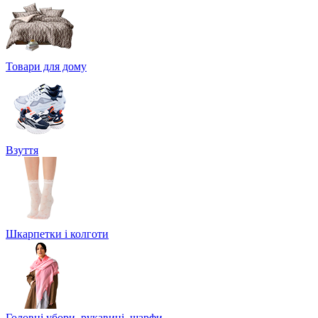
Товари для дому
Взуття
Шкарпетки і колготи
Головні убори, рукавиці, шарфи