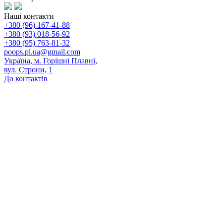
Наші контакти
+380 (96) 167-41-88
+380 (93) 018-56-92
+380 (95) 763-81-32
poops.pl.ua@gmail.com
Україна, м. Горішні Плавні,
вул. Строни, 1
До контактів