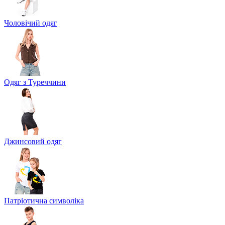
Чоловічий одяг
Одяг з Туреччини
Джинсовий одяг
Патріотична символіка