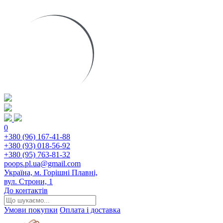
0
+380 (96) 167-41-88
+380 (93) 018-56-92
+380 (95) 763-81-32
poops.pl.ua@gmail.com
Україна, м. Горішні Плавні,
вул. Строни, 1
До контактів
Умови покупки
Оплата і доставка