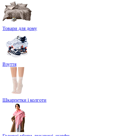
Товари для дому
Взуття
Шкарпетки і колготи
Головні убори, рукавиці, шарфи