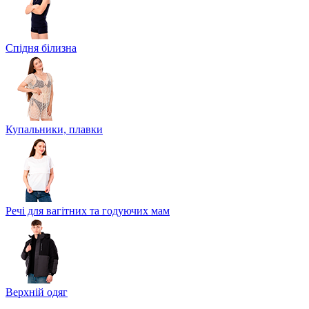
Спідня білизна
Купальники, плавки
Речі для вагітних та годуючих мам
Верхній одяг