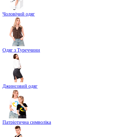
Чоловічий одяг
Одяг з Туреччини
Джинсовий одяг
Патріотична символіка