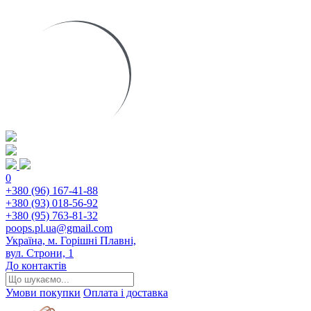
0
+380 (96) 167-41-88
+380 (93) 018-56-92
+380 (95) 763-81-32
poops.pl.ua@gmail.com
Україна, м. Горішні Плавні,
вул. Строни, 1
До контактів
Умови покупки
Оплата і доставка