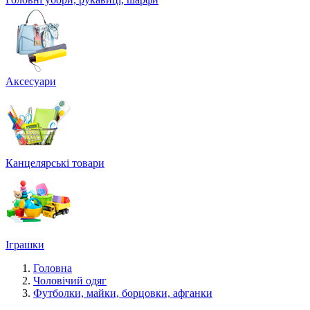
Аксесуари
Канцелярські товари
Іграшки
Головна
Чоловічий одяг
Футболки, майки, борцовки, афганки