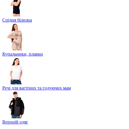
Спідня білизна
Купальники, плавки
Речі для вагітних та годуючих мам
Верхній одяг