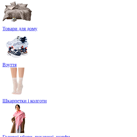
Товари для дому
Взуття
Шкарпетки і колготи
Головні убори, рукавиці, шарфи