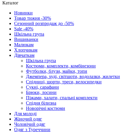
Каталог
Новинки
Товар тижня -30%
Сезонний розпродаж до -50%
Sale -40%
Шкільна група
Вишиванки
Малюкам
Хлопчикам
Дівчаткам
Шкільна група
Костюми, комплекти, комбінезони
Футболки, блузи, майки, топи
Джемпера, худі, світшоти, водолазки, жилетки
Спідниці, шорти, треси, велосипедки
Сукні, сарафани
Брюки, лосини
Піжами, халати, спальні комплекти
Спідня білизна
Новорічні костюми
Для молоді
Жіночий одяг
Чоловічий одяг
Одяг з Туреччини