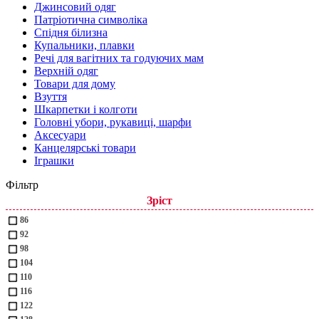
Джинсовий одяг
Патріотична символіка
Спідня білизна
Купальники, плавки
Речі для вагітних та годуючих мам
Верхній одяг
Товари для дому
Взуття
Шкарпетки і колготи
Головні убори, рукавиці, шарфи
Аксесуари
Канцелярські товари
Іграшки
Фільтр
Зріст
86
92
98
104
110
116
122