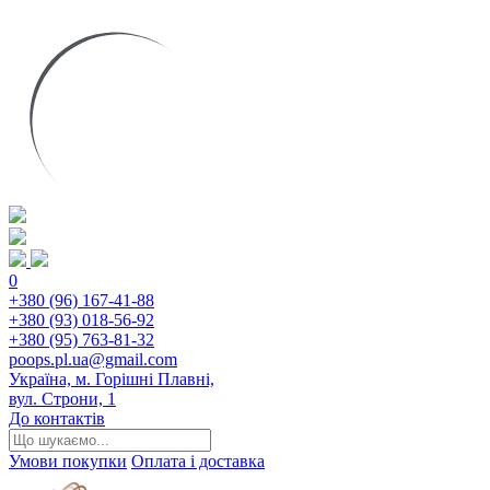
0
+380 (96) 167-41-88
+380 (93) 018-56-92
+380 (95) 763-81-32
poops.pl.ua@gmail.com
Україна, м. Горішні Плавні,
вул. Строни, 1
До контактів
Умови покупки
Оплата і доставка