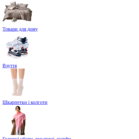
Товари для дому
Взуття
Шкарпетки і колготи
Головні убори, рукавиці, шарфи