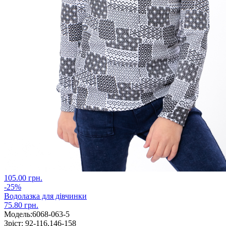
105.00 грн.
-25%
Водолазка для дівчинки
75.80 грн.
Модель:
6068-063-5
Зріст:
92-116,146-158