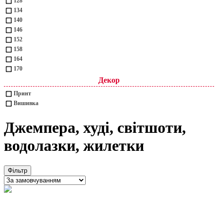
128
134
140
146
152
158
164
170
Декор
Принт
Вишивка
Джемпера, худі, світшоти,
водолазки, жилетки
Фільтр