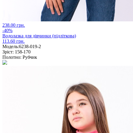
238.00 грн.
-40%
Водолазка для дівчинки (підліткова)
113.60 грн.
Модель:
6238-019-2
Зріст:
158-170
Полотно:
Рубчик