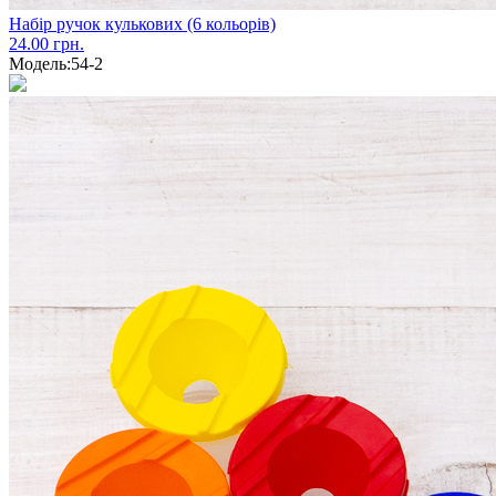
Набір ручок кулькових (6 кольорів)
24.00 грн.
Модель:
54-2