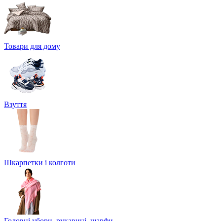
Товари для дому
Взуття
Шкарпетки і колготи
Головні убори, рукавиці, шарфи