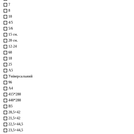
7
8
10
4/5
5/6
15 см.
20 см.
12-24
60
18
25
А5
Універсальний
96
А4
415*280
440*280
B5
20,5×42
21,5×42
22,5×44,5
23,5×44,5