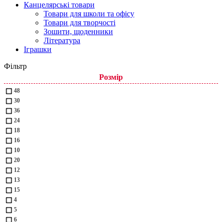
Канцелярські товари
Товари для школи та офісу
Товари для творчості
Зошити, щоденники
Література
Іграшки
Фільтр
Розмір
48
30
36
24
18
16
10
20
12
13
15
4
5
6