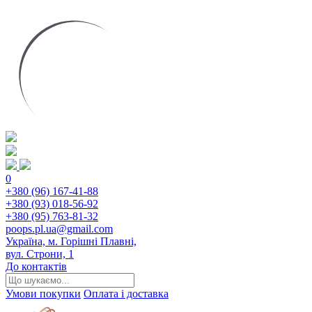
0
+380 (96) 167-41-88
+380 (93) 018-56-92
+380 (95) 763-81-32
poops.pl.ua@gmail.com
Україна, м. Горішні Плавні,
вул. Строни, 1
До контактів
Умови покупки
Оплата і доставка