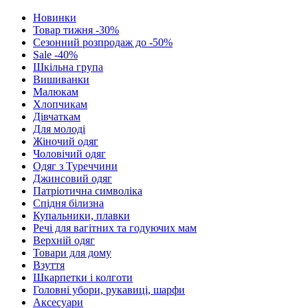
Новинки
Товар тижня -30%
Сезонний розпродаж до -50%
Sale -40%
Шкільна група
Вишиванки
Малюкам
Хлопчикам
Дівчаткам
Для молоді
Жіночий одяг
Чоловічий одяг
Одяг з Туреччини
Джинсовий одяг
Патріотична символіка
Спідня білизна
Купальники, плавки
Речі для вагітних та годуючих мам
Верхній одяг
Товари для дому
Взуття
Шкарпетки і колготи
Головні убори, рукавиці, шарфи
Аксесуари