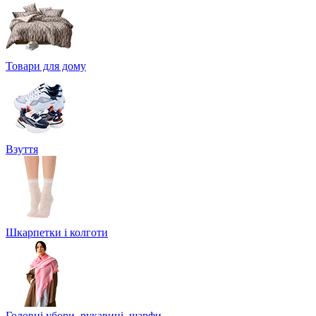
Товари для дому
Взуття
Шкарпетки і колготи
Головні убори, рукавиці, шарфи