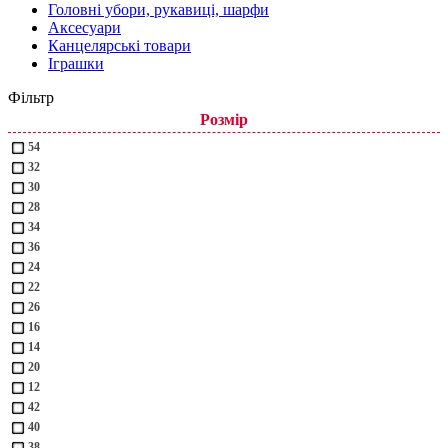
Головні убори, рукавиці, шарфи
Аксесуари
Канцелярські товари
Іграшки
Фільтр
Розмір
54
32
30
28
34
36
24
22
26
16
14
20
12
42
40
38