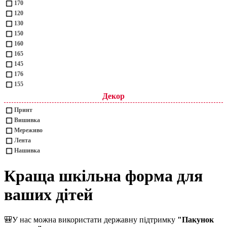
170
120
130
150
160
165
145
176
155
Декор
Принт
Вишивка
Мереживо
Лента
Нашивка
Краща шкільна форма для
ваших дітей
🎒
У нас можна використати державну підтримку
"Пакунок