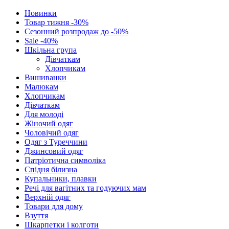
Новинки
Товар тижня -30%
Сезонний розпродаж до -50%
Sale -40%
Шкільна група
Дівчаткам
Хлопчикам
Вишиванки
Малюкам
Хлопчикам
Дівчаткам
Для молоді
Жіночий одяг
Чоловічий одяг
Одяг з Туреччини
Джинсовий одяг
Патріотична символіка
Спідня білизна
Купальники, плавки
Речі для вагітних та годуючих мам
Верхній одяг
Товари для дому
Взуття
Шкарпетки і колготи