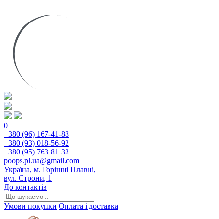
0
+380 (96) 167-41-88
+380 (93) 018-56-92
+380 (95) 763-81-32
poops.pl.ua@gmail.com
Україна, м. Горішні Плавні,
вул. Строни, 1
До контактів
Умови покупки
Оплата і доставка