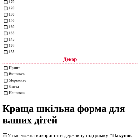
170
120
130
150
160
165
145
176
155
Декор
Принт
Вишивка
Мереживо
Лента
Нашивка
Краща шкільна форма для
ваших дітей
🎒
У нас можна використати державну підтримку
"Пакунок