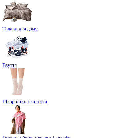
Товари для дому
Взуття
Шкарпетки і колготи
Головні убори, рукавиці, шарфи