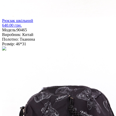
Рюкзак шкільний
640.00 грн.
Модель:
90465
Виробник:
Китай
Полотно:
Тканина
Розмір:
46*31