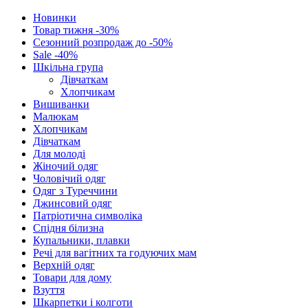
Новинки
Товар тижня -30%
Сезонний розпродаж до -50%
Sale -40%
Шкільна група
Дівчаткам
Хлопчикам
Вишиванки
Малюкам
Хлопчикам
Дівчаткам
Для молоді
Жіночий одяг
Чоловічий одяг
Одяг з Туреччини
Джинсовий одяг
Патріотична символіка
Спідня білизна
Купальники, плавки
Речі для вагітних та годуючих мам
Верхній одяг
Товари для дому
Взуття
Шкарпетки і колготи