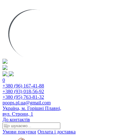
0
+380 (96) 167-41-88
+380 (93) 018-56-92
+380 (95) 763-81-32
poops.pl.ua@gmail.com
Україна, м. Горішні Плавні,
вул. Строни, 1
До контактів
Умови покупки
Оплата і доставка