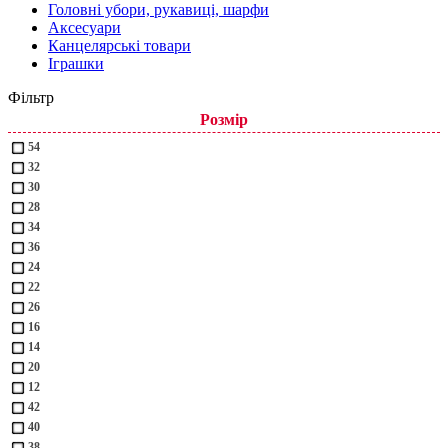
Головні убори, рукавиці, шарфи
Аксесуари
Канцелярські товари
Іграшки
Фільтр
Розмір
54
32
30
28
34
36
24
22
26
16
14
20
12
42
40
38