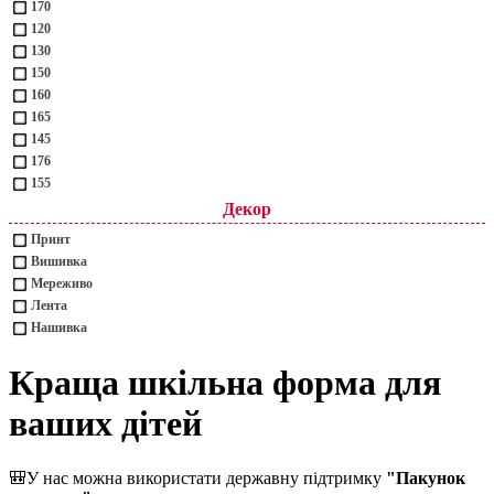
170
120
130
150
160
165
145
176
155
Декор
Принт
Вишивка
Мереживо
Лента
Нашивка
Краща шкільна форма для
ваших дітей
🎒
У нас можна використати державну підтримку
"Пакунок