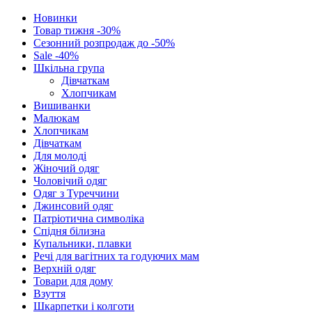
Новинки
Товар тижня -30%
Сезонний розпродаж до -50%
Sale -40%
Шкільна група
Дівчаткам
Хлопчикам
Вишиванки
Малюкам
Хлопчикам
Дівчаткам
Для молоді
Жіночий одяг
Чоловічий одяг
Одяг з Туреччини
Джинсовий одяг
Патріотична символіка
Спідня білизна
Купальники, плавки
Речі для вагітних та годуючих мам
Верхній одяг
Товари для дому
Взуття
Шкарпетки і колготи