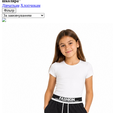
школяра"
Дівчаткам
Хлопчикам
Фільтр