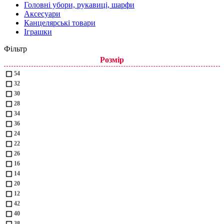
Головні убори, рукавиці, шарфи
Аксесуари
Канцелярські товари
Іграшки
Фільтр
Розмір
54
32
30
28
34
36
24
22
26
16
14
20
12
42
40
38