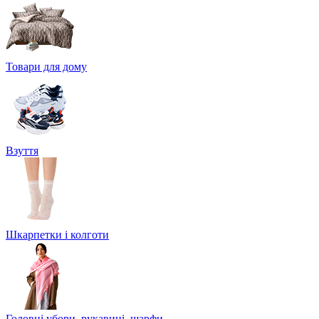
Товари для дому
Взуття
Шкарпетки і колготи
Головні убори, рукавиці, шарфи