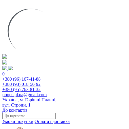
0
+380 (96) 167-41-88
+380 (93) 018-56-92
+380 (95) 763-81-32
poops.pl.ua@gmail.com
Україна, м. Горішні Плавні,
вул. Строни, 1
До контактів
Умови покупки
Оплата і доставка