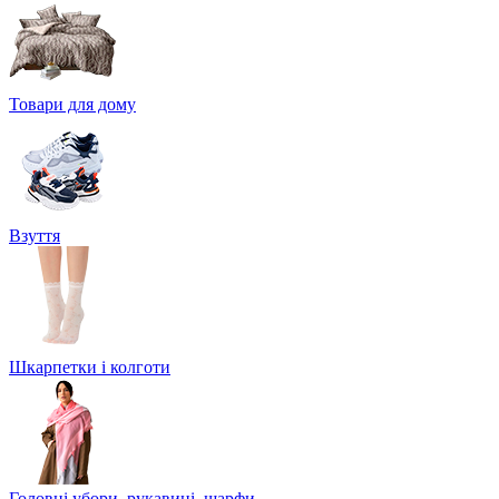
Товари для дому
Взуття
Шкарпетки і колготи
Головні убори, рукавиці, шарфи