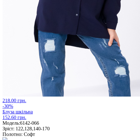
218.00 грн.
-30%
Блуза шкільна
152.60 грн.
Модель:
6142-066
Зріст:
122,128,140-170
Полотно:
Софт