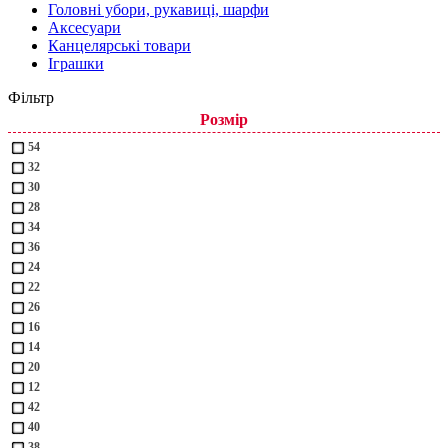
Головні убори, рукавиці, шарфи
Аксесуари
Канцелярські товари
Іграшки
Фільтр
Розмір
54
32
30
28
34
36
24
22
26
16
14
20
12
42
40
38