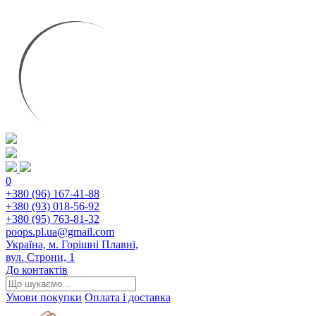
0
+380 (96) 167-41-88
+380 (93) 018-56-92
+380 (95) 763-81-32
poops.pl.ua@gmail.com
Україна, м. Горішні Плавні,
вул. Строни, 1
До контактів
Умови покупки
Оплата і доставка