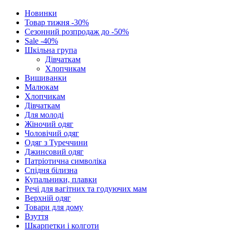
Новинки
Товар тижня -30%
Сезонний розпродаж до -50%
Sale -40%
Шкільна група
Дівчаткам
Хлопчикам
Вишиванки
Малюкам
Хлопчикам
Дівчаткам
Для молоді
Жіночий одяг
Чоловічий одяг
Одяг з Туреччини
Джинсовий одяг
Патріотична символіка
Спідня білизна
Купальники, плавки
Речі для вагітних та годуючих мам
Верхній одяг
Товари для дому
Взуття
Шкарпетки і колготи