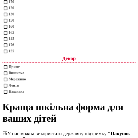
170
120
130
150
160
165
145
176
155
Декор
Принт
Вишивка
Мереживо
Лента
Нашивка
Краща шкільна форма для
ваших дітей
🎒
У нас можна використати державну підтримку
"Пакунок