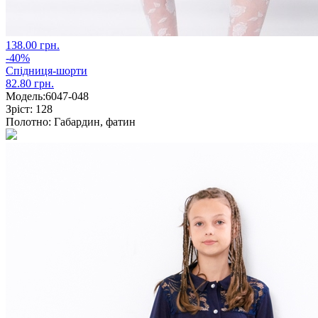
138.00 грн.
-40%
Спідниця-шорти
82.80 грн.
Модель:
6047-048
Зріст:
128
Полотно:
Габардин, фатин