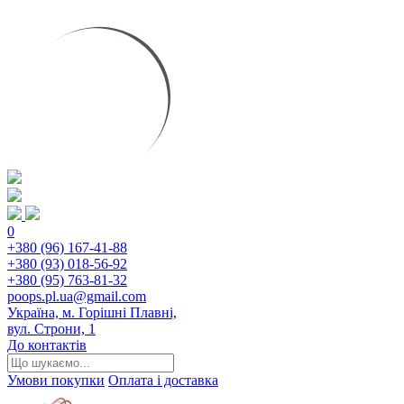
0
+380 (96) 167-41-88
+380 (93) 018-56-92
+380 (95) 763-81-32
poops.pl.ua@gmail.com
Україна, м. Горішні Плавні,
вул. Строни, 1
До контактів
Умови покупки
Оплата і доставка