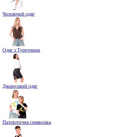
Чоловічий одяг
Одяг з Туреччини
Джинсовий одяг
Патріотична символіка