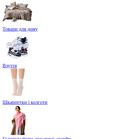
Товари для дому
Взуття
Шкарпетки і колготи
Головні убори, рукавиці, шарфи