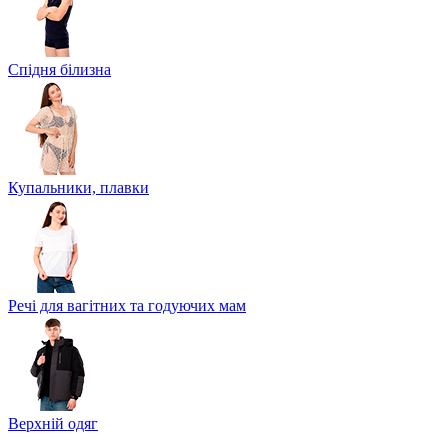
Спідня білизна
Купальники, плавки
Речі для вагітних та годуючих мам
Верхній одяг