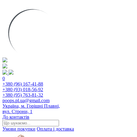
0
+380 (96) 167-41-88
+380 (93) 018-56-92
+380 (95) 763-81-32
poops.pl.ua@gmail.com
Україна, м. Горішні Плавні,
вул. Строни, 1
До контактів
Умови покупки
Оплата і доставка