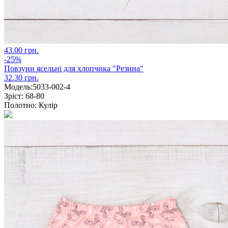
43.00 грн.
-25%
Повзуни ясельні для хлопчика "Резина"
32.30 грн.
Модель:
5033-002-4
Зріст:
68-80
Полотно:
Кулір