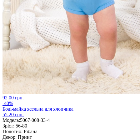
92.00 грн.
-40%
Боді-майка ясельна для хлопчика
55.20 грн.
Модель:
5067-008-33-4
Зріст:
56-80
Полотно:
Рібана
Декор:
Принт