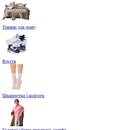
Товари для дому
Взуття
Шкарпетки і колготи
Головні убори, рукавиці, шарфи