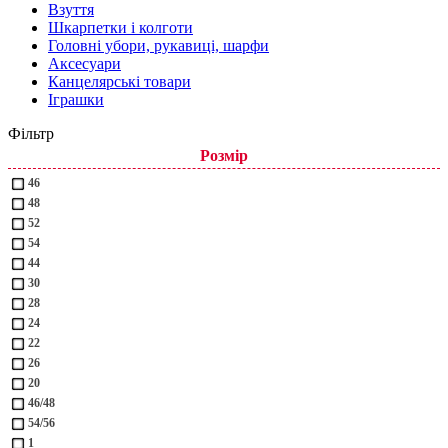
Взуття
Шкарпетки і колготи
Головні убори, рукавиці, шарфи
Аксесуари
Канцелярські товари
Іграшки
Фільтр
Розмір
46
48
52
54
44
30
28
24
22
26
20
46/48
54/56
1