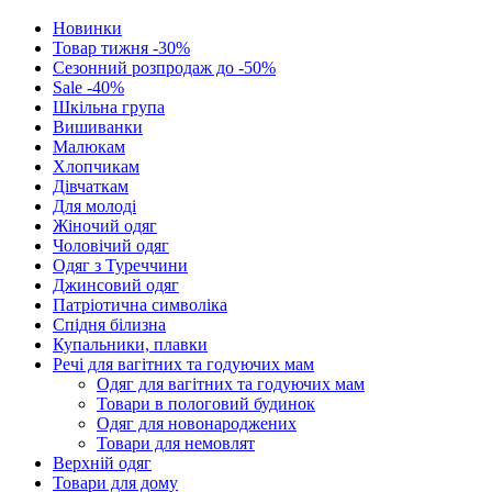
Новинки
Товар тижня -30%
Сезонний розпродаж до -50%
Sale -40%
Шкільна група
Вишиванки
Малюкам
Хлопчикам
Дівчаткам
Для молоді
Жіночий одяг
Чоловічий одяг
Одяг з Туреччини
Джинсовий одяг
Патріотична символіка
Спідня білизна
Купальники, плавки
Речі для вагітних та годуючих мам
Одяг для вагітних та годуючих мам
Товари в пологовий будинок
Одяг для новонароджених
Товари для немовлят
Верхній одяг
Товари для дому