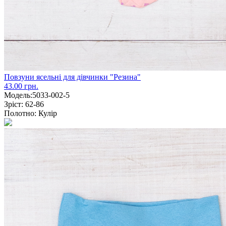
Повзуни ясельні для дівчинки "Резина"
43.00 грн.
Модель:
5033-002-5
Зріст:
62-86
Полотно:
Кулір