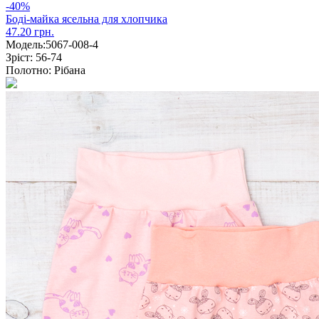
-40%
Боді-майка ясельна для хлопчика
47.20 грн.
Модель:
5067-008-4
Зріст:
56-74
Полотно:
Рібана