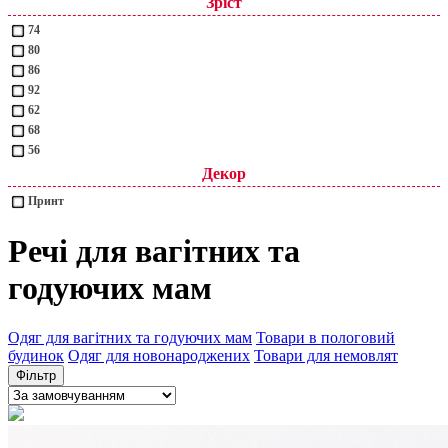
Зріст
74
80
86
92
62
68
56
Декор
Принт
Речі для вагітних та
годуючих мам
Одяг для вагітних та годуючих мам
Товари в пологовий
будинок
Одяг для новонароджених
Товари для немовлят
Фільтр