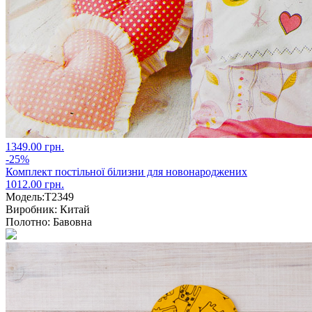
1349.00 грн.
-25%
Комплект постільної білизни для новонароджених
1012.00 грн.
Модель:
T2349
Виробник:
Китай
Полотно:
Бавовна