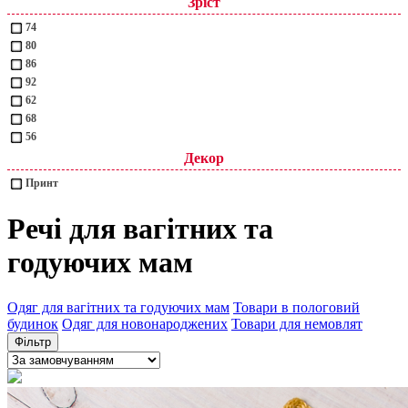
Зріст
74
80
86
92
62
68
56
Декор
Принт
Речі для вагітних та
годуючих мам
Одяг для вагітних та годуючих мам
Товари в пологовий
будинок
Одяг для новонароджених
Товари для немовлят
Фільтр