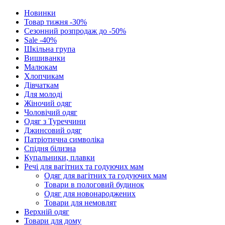
Новинки
Товар тижня -30%
Сезонний розпродаж до -50%
Sale -40%
Шкільна група
Вишиванки
Малюкам
Хлопчикам
Дівчаткам
Для молоді
Жіночий одяг
Чоловічий одяг
Одяг з Туреччини
Джинсовий одяг
Патріотична символіка
Спідня білизна
Купальники, плавки
Речі для вагітних та годуючих мам
Одяг для вагітних та годуючих мам
Товари в пологовий будинок
Одяг для новонароджених
Товари для немовлят
Верхній одяг
Товари для дому