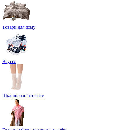
Товари для дому
Взуття
Шкарпетки і колготи
Головні убори, рукавиці, шарфи