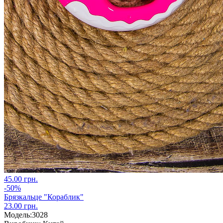
45.00 грн.
-50%
Брязкальце "Кораблик"
23.00 грн.
Модель:
3028