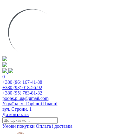
0
+380 (96) 167-41-88
+380 (93) 018-56-92
+380 (95) 763-81-32
poops.pl.ua@gmail.com
Україна, м. Горішні Плавні,
вул. Строни, 1
До контактів
Умови покупки
Оплата і доставка