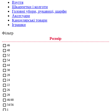
Взуття
Шкарпетки і колготи
Головні убори, рукавиці, шарфи
Аксесуари
Канцелярські товари
Іграшки
Фільтр
Розмір
46
48
52
54
44
30
28
24
22
26
20
46/48
54/56
1