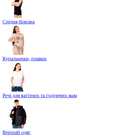
Спідня білизна
Купальники, плавки
Речі для вагітних та годуючих мам
Верхній одяг