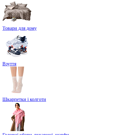
Товари для дому
Взуття
Шкарпетки і колготи
Головні убори, рукавиці, шарфи