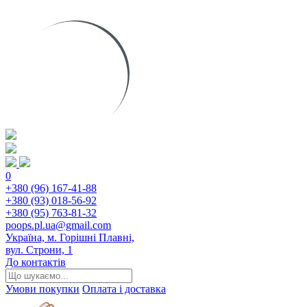
0
+380 (96) 167-41-88
+380 (93) 018-56-92
+380 (95) 763-81-32
poops.pl.ua@gmail.com
Україна, м. Горішні Плавні,
вул. Строни, 1
До контактів
Умови покупки
Оплата і доставка