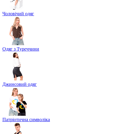
Чоловічий одяг
Одяг з Туреччини
Джинсовий одяг
Патріотична символіка