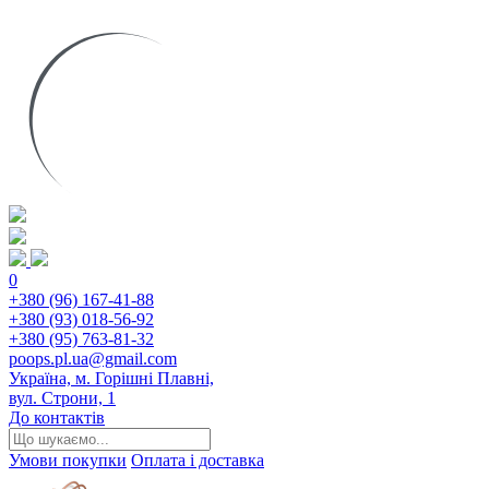
0
+380 (96) 167-41-88
+380 (93) 018-56-92
+380 (95) 763-81-32
poops.pl.ua@gmail.com
Україна, м. Горішні Плавні,
вул. Строни, 1
До контактів
Умови покупки
Оплата і доставка