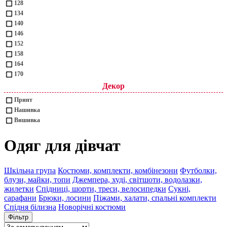
128
134
140
146
152
158
164
170
Декор
Принт
Нашивка
Вишивка
Одяг для дівчат
Шкільна група
Костюми, комплекти, комбінезони
Футболки,
блузи, майки, топи
Джемпера, худі, світшоти, водолазки,
жилетки
Спідниці, шорти, треси, велосипедки
Сукні,
сарафани
Брюки, лосини
Піжами, халати, спальні комплекти
Спідня білизна
Новорічні костюми
Фільтр