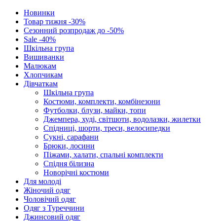
Новинки
Товар тижня -30%
Сезонний розпродаж до -50%
Sale -40%
Шкільна група
Вишиванки
Малюкам
Хлопчикам
Дівчаткам
Шкільна група
Костюми, комплекти, комбінезони
Футболки, блузи, майки, топи
Джемпера, худі, світшоти, водолазки, жилетки
Спідниці, шорти, треси, велосипедки
Сукні, сарафани
Брюки, лосини
Піжами, халати, спальні комплекти
Спідня білизна
Новорічні костюми
Для молоді
Жіночий одяг
Чоловічий одяг
Одяг з Туреччини
Джинсовий одяг