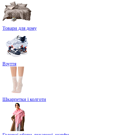
Товари для дому
Взуття
Шкарпетки і колготи
Головні убори, рукавиці, шарфи