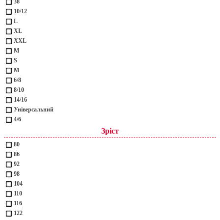
38
10/12
L
XL
XXL
М
S
M
6/8
8/10
14/16
Універсальний
4/6
Зріст
80
86
92
98
104
110
116
122