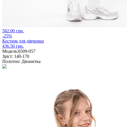
582.00 грн.
-25%
Костюм для дівчинки
436.50 грн.
Модель:
6509-057
Зріст:
140-170
Полотно:
Двонитка