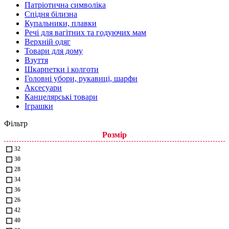
Патріотична символіка
Спідня білизна
Купальники, плавки
Речі для вагітних та годуючих мам
Верхній одяг
Товари для дому
Взуття
Шкарпетки і колготи
Головні убори, рукавиці, шарфи
Аксесуари
Канцелярські товари
Іграшки
Фільтр
Розмір
32
30
28
34
36
26
42
40