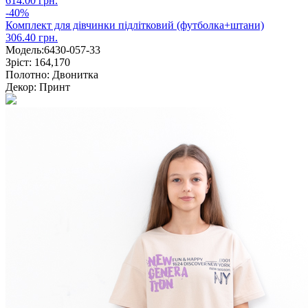
614.00 грн.
-40%
Комплект для дівчинки підлітковий (футболка+штани)
306.40 грн.
Модель:
6430-057-33
Зріст:
164,170
Полотно:
Двонитка
Декор:
Принт