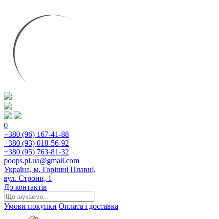
0
+380 (96) 167-41-88
+380 (93) 018-56-92
+380 (95) 763-81-32
poops.pl.ua@gmail.com
Україна, м. Горішні Плавні,
вул. Строни, 1
До контактів
Умови покупки
Оплата і доставка