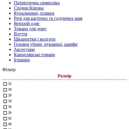
Патріотична символіка
Спідня білизна
Купальники, плавки
Речі для вагітних та годуючих мам
Верхній одяг
Товари для дому
Взуття
Шкарпетки і колготи
Головні убори, рукавиці, шарфи
Аксесуари
Канцелярські товари
Іграшки
Фільтр
Розмір
32
30
28
34
36
26
42
40