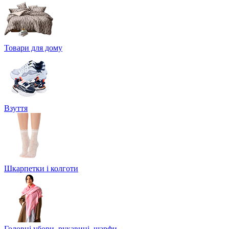
Товари для дому
Взуття
Шкарпетки і колготи
Головні убори, рукавиці, шарфи