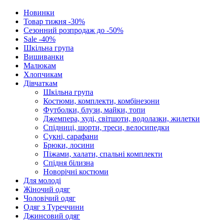
Новинки
Товар тижня -30%
Сезонний розпродаж до -50%
Sale -40%
Шкільна група
Вишиванки
Малюкам
Хлопчикам
Дівчаткам
Шкільна група
Костюми, комплекти, комбінезони
Футболки, блузи, майки, топи
Джемпера, худі, світшоти, водолазки, жилетки
Спідниці, шорти, треси, велосипедки
Сукні, сарафани
Брюки, лосини
Піжами, халати, спальні комплекти
Спідня білизна
Новорічні костюми
Для молоді
Жіночий одяг
Чоловічий одяг
Одяг з Туреччини
Джинсовий одяг