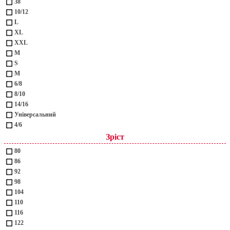
38
10/12
L
XL
XXL
М
S
M
6/8
8/10
14/16
Універсальний
4/6
Зріст
80
86
92
98
104
110
116
122