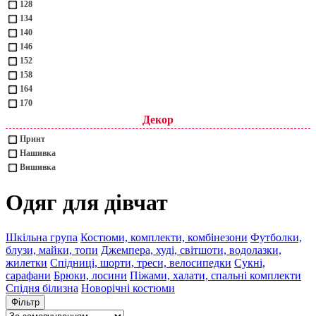
128
134
140
146
152
158
164
170
Декор
Принт
Нашивка
Вишивка
Одяг для дівчат
Шкільна група
Костюми, комплекти, комбінезони
Футболки,
блузи, майки, топи
Джемпера, худі, світшоти, водолазки,
жилетки
Спідниці, шорти, треси, велосипедки
Сукні,
сарафани
Брюки, лосини
Піжами, халати, спальні комплекти
Спідня білизна
Новорічні костюми
Фільтр