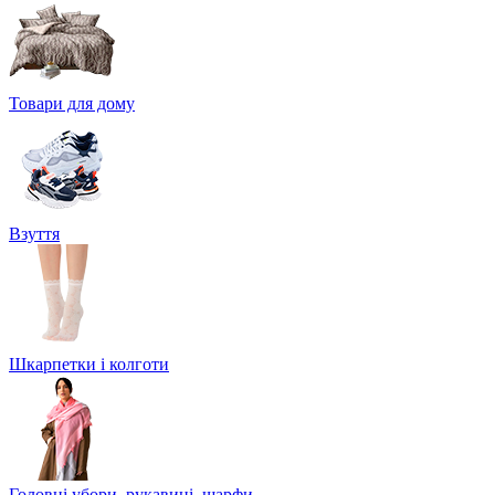
Товари для дому
Взуття
Шкарпетки і колготи
Головні убори, рукавиці, шарфи