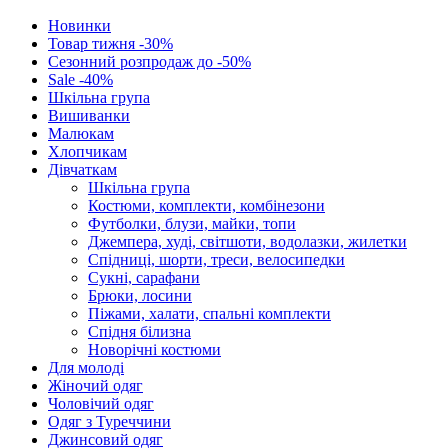
Новинки
Товар тижня -30%
Сезонний розпродаж до -50%
Sale -40%
Шкільна група
Вишиванки
Малюкам
Хлопчикам
Дівчаткам
Шкільна група
Костюми, комплекти, комбінезони
Футболки, блузи, майки, топи
Джемпера, худі, світшоти, водолазки, жилетки
Спідниці, шорти, треси, велосипедки
Сукні, сарафани
Брюки, лосини
Піжами, халати, спальні комплекти
Спідня білизна
Новорічні костюми
Для молоді
Жіночий одяг
Чоловічий одяг
Одяг з Туреччини
Джинсовий одяг