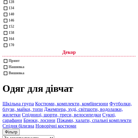
128
134
140
146
152
158
164
170
Декор
Принт
Нашивка
Вишивка
Одяг для дівчат
Шкільна група
Костюми, комплекти, комбінезони
Футболки,
блузи, майки, топи
Джемпера, худі, світшоти, водолазки,
жилетки
Спідниці, шорти, треси, велосипедки
Сукні,
сарафани
Брюки, лосини
Піжами, халати, спальні комплекти
Спідня білизна
Новорічні костюми
Фільтр