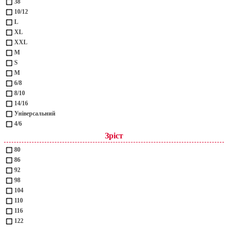
38
10/12
L
XL
XXL
М
S
M
6/8
8/10
14/16
Універсальний
4/6
Зріст
80
86
92
98
104
110
116
122