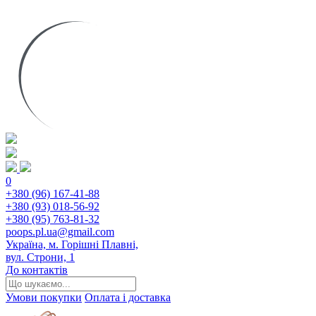
0
+380 (96) 167-41-88
+380 (93) 018-56-92
+380 (95) 763-81-32
poops.pl.ua@gmail.com
Україна, м. Горішні Плавні,
вул. Строни, 1
До контактів
Умови покупки
Оплата і доставка