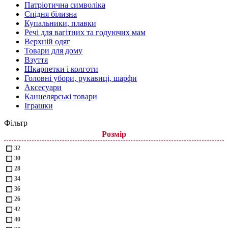
Патріотична символіка
Спідня білизна
Купальники, плавки
Речі для вагітних та годуючих мам
Верхній одяг
Товари для дому
Взуття
Шкарпетки і колготи
Головні убори, рукавиці, шарфи
Аксесуари
Канцелярські товари
Іграшки
Фільтр
Розмір
32
30
28
34
36
26
42
40