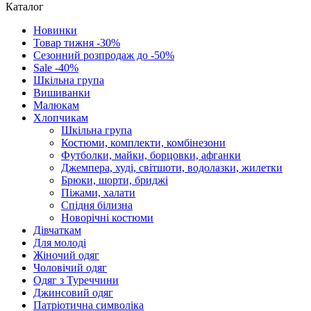
Каталог
Новинки
Товар тижня -30%
Сезонний розпродаж до -50%
Sale -40%
Шкільна група
Вишиванки
Малюкам
Хлопчикам
Шкільна група
Костюми, комплекти, комбінезони
Футболки, майки, борцовки, афганки
Джемпера, худі, світшоти, водолазки, жилетки
Брюки, шорти, бриджі
Піжами, халати
Спідня білизна
Новорічні костюми
Дівчаткам
Для молоді
Жіночий одяг
Чоловічий одяг
Одяг з Туреччини
Джинсовий одяг
Патріотична символіка