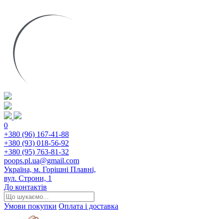
0
+380 (96) 167-41-88
+380 (93) 018-56-92
+380 (95) 763-81-32
poops.pl.ua@gmail.com
Україна, м. Горішні Плавні,
вул. Строни, 1
До контактів
Умови покупки
Оплата і доставка