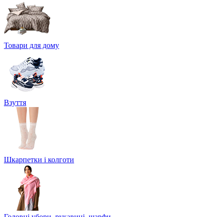
Товари для дому
Взуття
Шкарпетки і колготи
Головні убори, рукавиці, шарфи