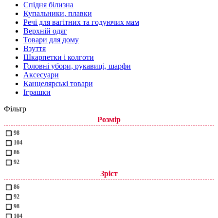
Спідня білизна
Купальники, плавки
Речі для вагітних та годуючих мам
Верхній одяг
Товари для дому
Взуття
Шкарпетки і колготи
Головні убори, рукавиці, шарфи
Аксесуари
Канцелярські товари
Іграшки
Фільтр
Розмір
98
104
86
92
Зріст
86
92
98
104