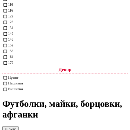
110
116
122
128
134
140
146
152
158
164
170
Декор
Принт
Нашивка
Вишивка
Футболки, майки, борцовки,
афганки
Фільтр