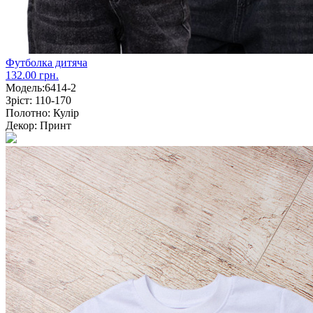
Футболка дитяча
132.00 грн.
Модель:
6414-2
Зріст:
110-170
Полотно:
Кулір
Декор:
Принт