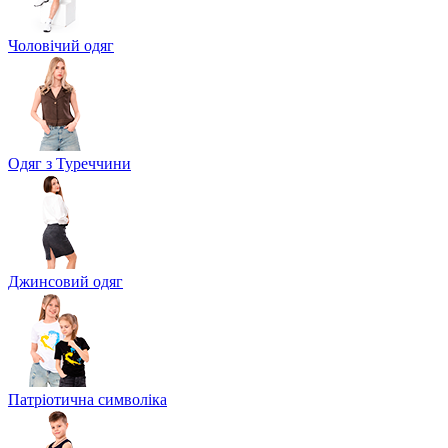
Чоловічий одяг
Одяг з Туреччини
Джинсовий одяг
Патріотична символіка