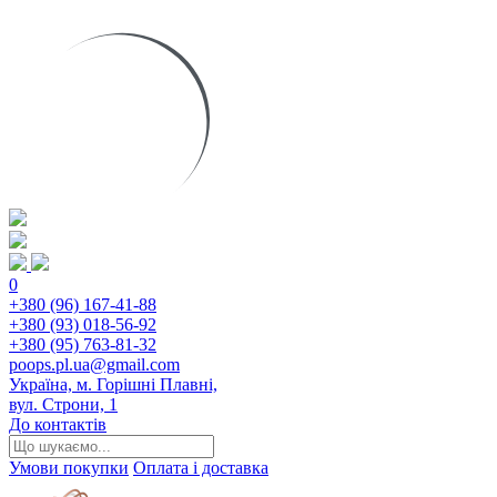
0
+380 (96) 167-41-88
+380 (93) 018-56-92
+380 (95) 763-81-32
poops.pl.ua@gmail.com
Україна, м. Горішні Плавні,
вул. Строни, 1
До контактів
Умови покупки
Оплата і доставка