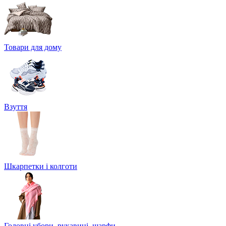
Товари для дому
Взуття
Шкарпетки і колготи
Головні убори, рукавиці, шарфи