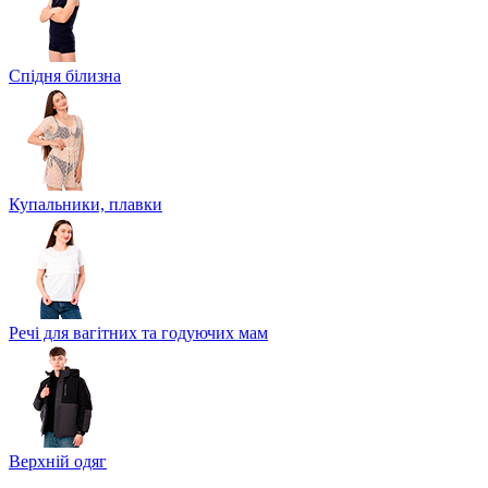
Спідня білизна
Купальники, плавки
Речі для вагітних та годуючих мам
Верхній одяг