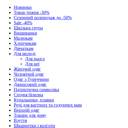
Новинки
Товар тижня -30%
Сезонний розпродаж до -50%
Sale -40%
Шкільна група
Вишиванки
Малюкам
Хлопчикам
Дівчаткам
Для молоді
Для нього
Для неї
Жіночий одяг
Чоловічий одяг
Одяг з Туреччини
Джинсовий одяг
Патріотична символіка
Спідня білизна
Купальники, плавки
Речі для вагітних та годуючих мам
Верхній одяг
Товари для дому
Взуття
Шкарпетки і колготи