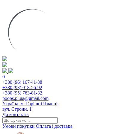
0
+380 (96) 167-41-88
+380 (93) 018-56-92
+380 (95) 763-81-32
poops.pl.ua@gmail.com
Україна, м. Горішні Плавні,
вул. Строни, 1
До контактів
Умови покупки
Оплата і доставка