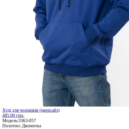
Худі для чоловіків (оверсайз)
485.00 грн.
Модель:
3363-057
Полотно:
Двонитка