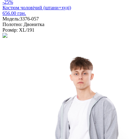
-25%
Костюм чоловічий (штани+худі)
656.00 грн.
Модель:
3376-057
Полотно:
Двонитка
Розмір:
XL/191