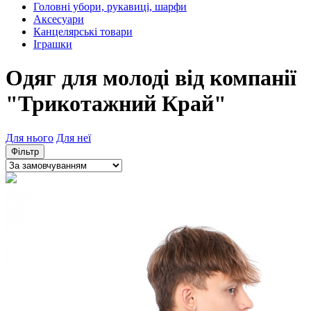
Головні убори, рукавиці, шарфи
Аксесуари
Канцелярські товари
Іграшки
Одяг для молоді від компанії
"Трикотажний Край"
Для нього
Для неї
Фільтр