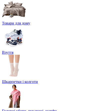
Товари для дому
Взуття
Шкарпетки і колготи
Головні убори, рукавиці, шарфи