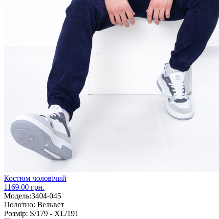
Костюм чоловічий
1169.00 грн.
Модель:
3404-045
Полотно:
Вельвет
Розмір:
S/179 - XL/191