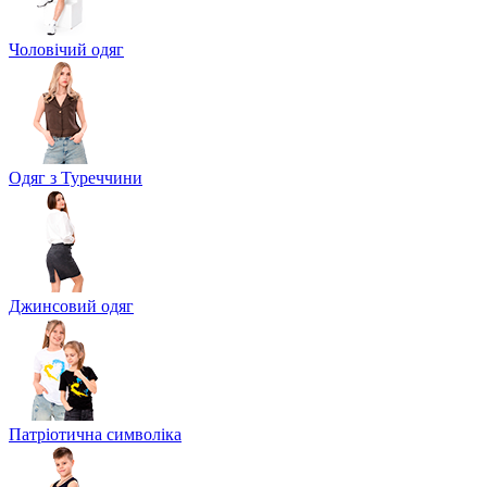
Чоловічий одяг
Одяг з Туреччини
Джинсовий одяг
Патріотична символіка