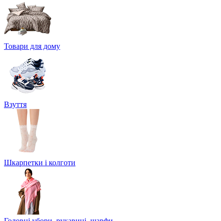
Товари для дому
Взуття
Шкарпетки і колготи
Головні убори, рукавиці, шарфи