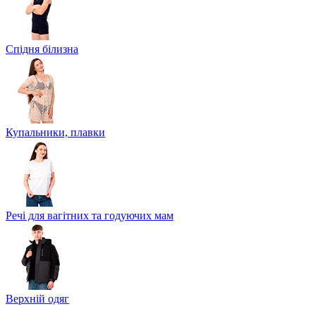
Спідня білизна
Купальники, плавки
Речі для вагітних та годуючих мам
Верхній одяг